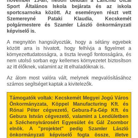
november 13-án, hétfőn délután a Lánchíd Utcai
Sport Általános Iskola bejárata és az iskola
sportcsarnoka között. Az eseményen részt vett
Szemereyné Pataki Klaudia, Kecskemét
polgármestere és Szamler László önkormányzati
képviselő is.
A megnyitón hangsúlyozták, hogy a sétány egyebek
között arra is hivatott, hogy felhívja a figyelmet a
környezettudatosságra, a tiszta levegő fontosságára, és
nem utolsó sorban egy kellemes környezetet biztosítson
az itt élőknek, valamint az itt elhaladóknak is.
Az álom most valóra vált, melynek megvalósításához
számos segítséget kaptak a kivitelezők.
Támogatók voltak: Kecskemét Megyei Jogú Város
Önkormányzata, Köppel Manufacturing Kft. és
Rónai Péter cégvezető, Gebura-Fa-Gép Kft. és
Gebura István cégvezető, valamint a Lendületben
a Széchenyivárosért Egyesület és Gál Zsombor
elnök. A "projektet" pedig Szamler László
önkormányzati képviselő fogta össze, illetve