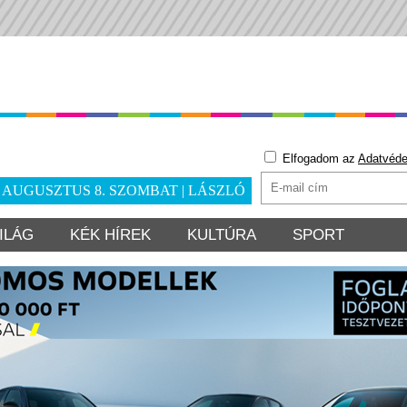
Elfogadom az
Adatvéde
. AUGUSZTUS 8. SZOMBAT | LÁSZLÓ
ILÁG
KÉK HÍREK
KULTÚRA
SPORT