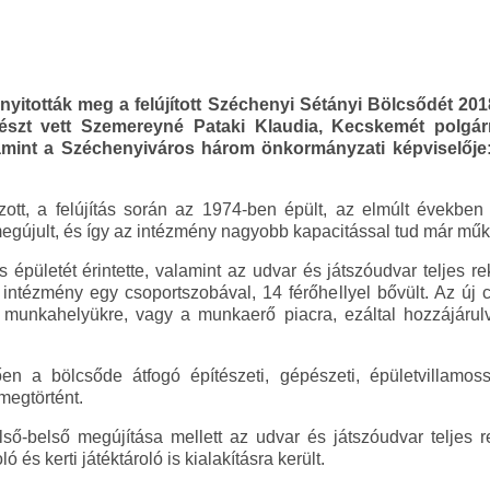
nyitották meg a felújított Széchenyi Sétányi Bölcsődét 20
részt vett Szemereyné Pataki Klaudia, Kecskemét polgár
amint a Széchenyiváros három önkormányzati képviselőj
tt, a felújítás során az 1974-ben épült, az elmúlt években
gújult, és így az intézmény nagyobb kapacitással tud már műk
es épületét érintette, valamint az udvar és játszóudvar teljes re
intézmény egy csoportszobával, 14 férőhellyel bővült. Az új cs
t munkahelyükre, vagy a munkaerő piacra, ezáltal hozzájáru
 a bölcsőde átfogó építészeti, gépészeti, épületvillamossá
megtörtént.
ő-belső megújítása mellett az udvar és játszóudvar teljes re
és kerti játéktároló is kialakításra került.