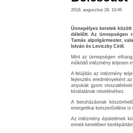
2018. augusztus 28. 10:45
Ünnepélyes keretek között 
délelőtt. Az ünnepségen 
Tamás alpolgármester, val
István és Leviczky Cirill.
Mint az ünnepségen elhangzo
működő intézmény teljesen me
A felújítás az intézmény telj
fejlesztés eredményeként az 
anyukák gyors visszatérésé
kínálatának növeléséhez.
A beruházásnak köszönhetően
energetikai korszerűsítése is 
Az intézmény épületének küls
ennek keretében kerékpártároló 