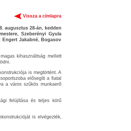
Vissza a címlapra
18. augusztus 28-án, kedden
mestere, Szeberényi Gyula
e: Engert Jakabné, Bogasov
 magas kihasználtság mellett
ödni.
konstrukciója is megtörtént. A
oportszoba elősegíti a fiatal
lva a város szűkös munkaerő
gi felújítása és teljes körű
konstrukcióját is elvégezték,