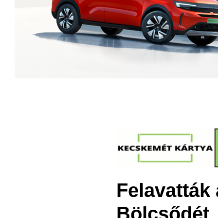
Felavatták 
Bölcsődét