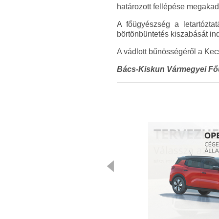
határozott fellépése megakadá
A főügyészség a letartóztat
börtönbüntetés kiszabását in
A vádlott bűnösségéről a Kec
Bács-Kiskun Vármegyei F