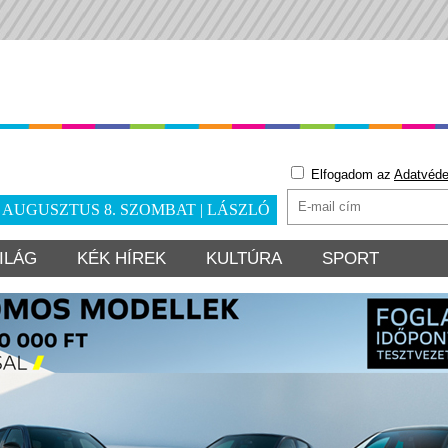
Elfogadom az
Adatvéde
. AUGUSZTUS 8. SZOMBAT | LÁSZLÓ
ILÁG
KÉK HÍREK
KULTÚRA
SPORT