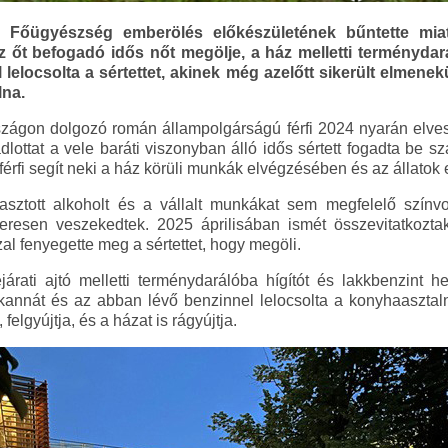
Főügyészség emberölés előkészületének bűntette miatt
z őt befogadó idős nőt megölje, a ház melletti terménydará
 lelocsolta a sértettet, akinek még azelőtt sikerült elmenek
lna.
szágon dolgozó román állampolgárságú férfi 2024 nyarán elves
ádlottat a vele baráti viszonyban álló idős sértett fogadta be s
férfi segít neki a ház körüli munkák elvégzésében és az állatok 
asztott alkoholt és a vállalt munkákat sem megfelelő színv
zeresen veszekedtek. 2025 áprilisában ismét összevitatkozta
zal fenyegette meg a sértettet, hogy megöli.
árati ajtó melletti terménydarálóba hígítót és lakkbenzint h
nnát és az abban lévő benzinnel lelocsolta a konyhaasztalná
elgyújtja, és a házat is rágyújtja.