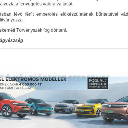
lyozta a fenyegetés valóra váltását.
ásban lévő férfit emberölés előkészületének bűntettével v
dítványozza.
skeméti Törvényszék fog dönteni.
őügyészség