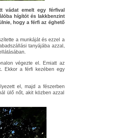
 vádat emelt egy férfival
lóba hígítót és lakkbenzint
ülnie, hogy a férfi az éghető
zítette a munkáját és ezzel a
zabadszállási tanyájába azzal,
ellátásában.
onalon végezte el. Emiatt az
k. Ekkor a férfi kezében egy
elyezett el, majd a fészerben
l ülő nőt, akit közben azzal