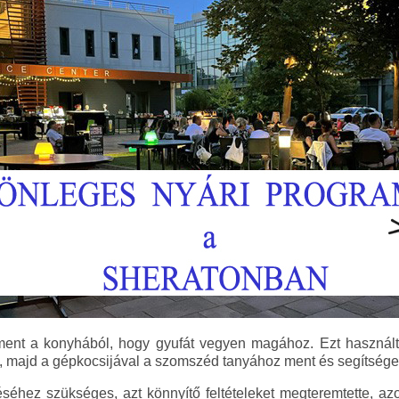
ment a konyhából, hogy gyufát vegyen magához. Ezt használta 
a, majd a gépkocsijával a szomszéd tanyához ment és segítséget
éséhez szükséges, azt könnyítő feltételeket megteremtette, azo