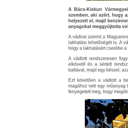
A Bács-Kiskun Vármegyei 
szemben, aki azért, hogy a
helyezett el, majd benzinnel
anyagokat meggyújtotta vo
A vádirat szerint a Magyaror
lakhatási lehetőségét is. A v
hogy a lakhatásért cserébe a 
A vádlott rendszeresen fogy
elkövető és a sértett rends
baltával, majd egy késsel, az
Ezt követően a vádlott a bej
magához vett egy műanyag ka
fenyegetett meg, hogy megöli, f