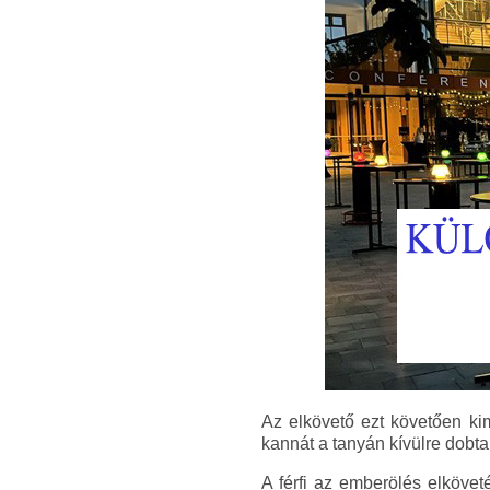
Az elkövető ezt követően ki
kannát a tanyán kívülre dobt
A férfi az emberölés elkövet