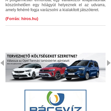
köszönhetően egy hóágyút helyeznek el az udvarra,
amely fehérré fogja varázsolni a kialakított játszóteret.
(Forrás: hiros.hu)