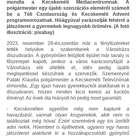
mondta a Kecskeméti Médiacentrumnak. A
polgármester egy újabb szenzációs eleméről számolt
be a Téli Csodaország és Kecskeméti Advent
programsorozatnak. Hóágyúval varázsolják fehérré a
játszóteret a gyermekek legnagyobb örömére. (A fotó
illusztráció: pixabay)
2023. november 29-én,szerdán már a fényfüzéreket
tették helyükre a szakemberek a Városháza
díszudvarán. A gyönyörűen felújított épület már tavaly is
főszerepet kapott, amikor a város karácsonyfáját a
Városháza elé ültették el, idén pedig újabb
meglepetéssel készülnek a szervezők. Szemereyné
Pataki Klaudia polgármester a Kecskeméti Televíziónak
elmondta, „Egy igazi havas gyerekkuckót alakítanak ki a
díszudvaron, hiszen minden kicsi keresi az kuckós
élményt. Az évek óta hiányolt hó pedig most garantált.
- Kecskeméten egyelőre még nem kaptunk a
havazásból, vannak olyan kisgyerekek, akik nem is
találkoztak még hóval. Ezért szeretnénk egy kis ízelítőt
adni nekik. Hóembert is építhetnek, ugyanis egy havas
játszóteret alakítunk ki a hozzákapcsolódó gyönyörű