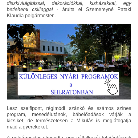
díszkivilágítással, dekorációkkal, kisházakkal, egy
betlehemi csillaggal
- árulta el Szemereyné Pataki
Klaudia polgármester..
Lesz szelfipont, régimódi szánkó és számos színes
program, mesedélutánok, bábelőadások várják a
kicsiket, de természetesen a Mikulás is meglátogatja
majd a gyerekeket.
A polgármester elmondta, egy vállalkozói felajánlásnak