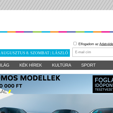
Elfogadom az
Adatvéde
. AUGUSZTUS 8. SZOMBAT | LÁSZLÓ
ILÁG
KÉK HÍREK
KULTÚRA
SPORT