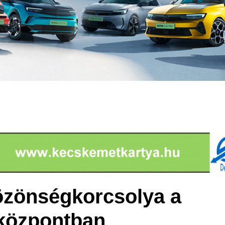
özönségkorcsolya a
központban