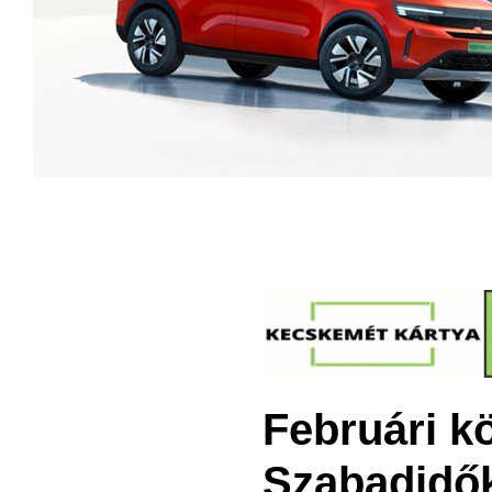
Februári k
Szabadidő