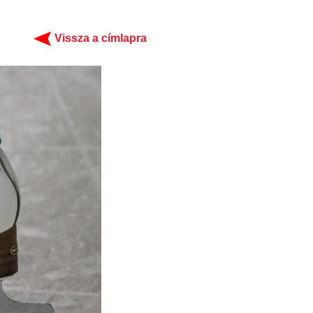
Vissza a címlapra