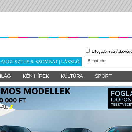
Elfogadom az
Adatvéde
. AUGUSZTUS 8. SZOMBAT | LÁSZLÓ
ILÁG
KÉK HÍREK
KULTÚRA
SPORT