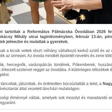
t tartottak a Református Pálmácska Óvodában 2026 feb
nkácsy Mihály utcai tagintézményben, február 13-án, pén
k jelmezbe és mulattak a gyerekek.
ak a kicsik vettek részt: néhány vállalkozó kedvű szülő és az 
ék az ünnepet. Az óvoda mindkét épületét nevetés és zene töltö
lzák, hercegnők, varázspálcás tündérek, Pókemberek, huszá
k érkezett szüleivel reggel az óvodába. A különleges öltözékek 
plést.
táncoltak, játszottak, és önfeledten búcsúztatták a telet, a
Nagy
észtanár által vezetett táncházi mulatságon.
össégi élménnyé váltak, amelyek sok mosolyt és maradandó e
 egyaránt.