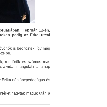
ruárjában. Február 12-én,
teken pedig az Erkel utcai
óvónők is beöltöztek, így még
tte be.
rok, rendőrök és számos más
és a vidám hangulat már a nap
 Erika
néptáncpedagógus és
mléket hagytak maguk után a