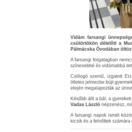
Vidám farsangi ünnepsége
csütörtökön délelőtt a Mu
Pálmácska Óvodában öltözte
A farsangi forgatagban nemcs
színesebbé és vidámabbá tett
Csillogó szemű, izgatott E
ötletes jelmezbe bújt gyerme
elején megalapozták az ünne
Később állt a bál: a gyerekek 
Vadas László
népzenész, műv
A farsangi napok ismét köz
kicsik és a felnőttek számára