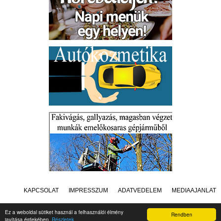
KAPCSOLAT
IMPRESSZUM
ADATVÉDELEM
MÉDIAAJÁNLAT
Ez a weboldal sütiket használ a felhasználói élmény
Rendben
javítása érdekében.
Részletek
Készítette:
Raster Studio