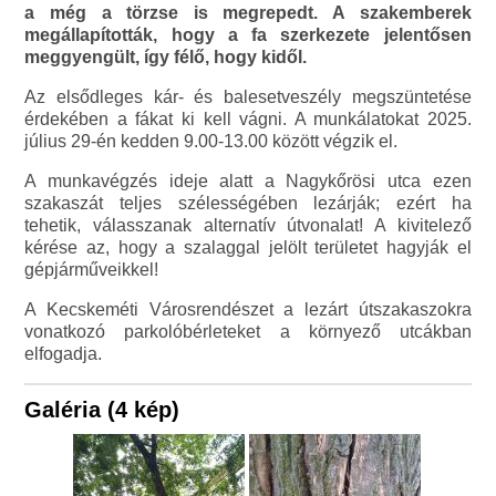
a még a törzse is megrepedt. A szakemberek
megállapították, hogy a fa szerkezete jelentősen
meggyengült, így félő, hogy kidől.
Az elsődleges kár- és balesetveszély megszüntetése
érdekében a fákat ki kell vágni. A munkálatokat 2025.
július 29-én kedden 9.00-13.00 között végzik el.
A munkavégzés ideje alatt a Nagykőrösi utca ezen
szakaszát teljes szélességében lezárják; ezért ha
tehetik, válasszanak alternatív útvonalat! A kivitelező
kérése az, hogy a szalaggal jelölt területet hagyják el
gépjárműveikkel!
A Kecskeméti Városrendészet a lezárt útszakaszokra
vonatkozó parkolóbérleteket a környező utcákban
elfogadja.
Galéria (4 kép)