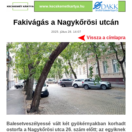
Fakivágás a Nagykőrösi utcán
2025. július 28. 14:07
Vissza a címlapra
Balesetveszélyessé vált két gyökérnyakban korhadt
ostorfa a Nagykőrösi utca 26. szám előtt; az egyiknek