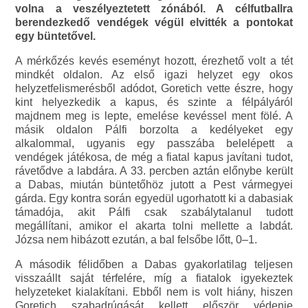
volna a veszélyeztetett zónából. A célfutballra
berendezkedő vendégek végül elvitték a pontokat
egy büntetővel.
A mérkőzés kevés eseményt hozott, érezhető volt a tét
mindkét oldalon. Az első igazi helyzet egy okos
helyzetfelismerésből adódot, Goretich vette észre, hogy
kint helyezkedik a kapus, és szinte a félpályáról
majdnem meg is lepte, emelése kevéssel ment fölé. A
másik oldalon Pálfi borzolta a kedélyeket egy
alkalommal, ugyanis egy passzába belelépett a
vendégek játékosa, de még a fiatal kapus javítani tudot,
rávetődve a labdára. A 33. percben aztán előnybe került
a Dabas, miután büntetőhöz jutott a Pest vármegyei
gárda. Egy kontra során egyedül ugorhatott ki a dabasiak
támadója, akit Pálfi csak szabálytalanul tudott
megállítani, amikor el akarta tolni mellette a labdát.
Józsa nem hibázott ezután, a bal felsőbe lőtt, 0–1.
A második félidőben a Dabas gyakorlatilag teljesen
visszaállt saját térfelére, míg a fiatalok igyekeztek
helyzeteket kialakítani. Ebből nem is volt hiány, hiszen
Goretich szabadrúgását kellett először védenie