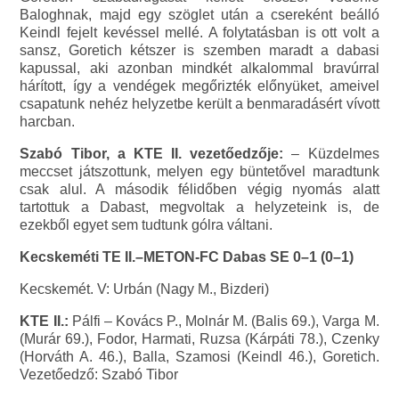
Baloghnak, majd egy szöglet után a csereként beálló
Keindl fejelt kevéssel mellé. A folytatásban is ott volt a
sansz, Goretich kétszer is szemben maradt a dabasi
kapussal, aki azonban mindkét alkalommal bravúrral
hárított, így a vendégek megőrizték előnyüket, ameivel
csapatunk nehéz helyzetbe került a benmaradásért vívott
harcban.
Szabó Tibor, a KTE II. vezetőedzője:
– Küzdelmes
meccset játszottunk, melyen egy büntetővel maradtunk
csak alul. A második félidőben végig nyomás alatt
tartottuk a Dabast, megvoltak a helyzeteink is, de
ezekből egyet sem tudtunk gólra váltani.
Kecskeméti TE II.–METON-FC Dabas SE 0–1 (0–1)
Kecskemét. V: Urbán (Nagy M., Bizderi)
KTE II.:
Pálfi – Kovács P., Molnár M. (Balis 69.), Varga M.
(Murár 69.), Fodor, Harmati, Ruzsa (Kárpáti 78.), Czenky
(Horváth A. 46.), Balla, Szamosi (Keindl 46.), Goretich.
Vezetőedző: Szabó Tibor