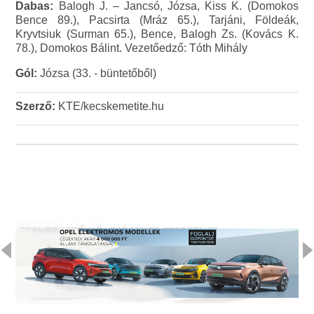
Dabas:
Balogh J. – Jancsó, Józsa, Kiss K. (Domokos
Bence 89.), Pacsirta (Mráz 65.), Tarjáni, Földeák,
Kryvtsiuk (Surman 65.), Bence, Balogh Zs. (Kovács K.
78.), Domokos Bálint. Vezetőedző: Tóth Mihály
Gól:
Józsa (33. - büntetőből)
Szerző:
KTE/kecskemetite.hu