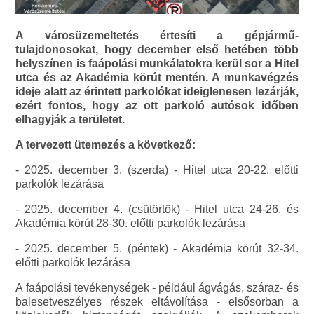
A városüzemeltetés értesíti a gépjármű-
tulajdonosokat, hogy december első hetében több
helyszínen is faápolási munkálatokra kerül sor a Hitel
utca és az Akadémia körút mentén. A munkavégzés
ideje alatt az érintett parkolókat ideiglenesen lezárják,
ezért fontos, hogy az ott parkoló autósok időben
elhagyják a területet.
A tervezett ütemezés a következő:
- 2025. december 3. (szerda) - Hitel utca 20-22. előtti
parkolók lezárása
- 2025. december 4. (csütörtök) - Hitel utca 24-26. és
Akadémia körút 28-30. előtti parkolók lezárása
- 2025. december 5. (péntek) - Akadémia körút 32-34.
előtti parkolók lezárása
A faápolási tevékenységek - például ágvágás, száraz- és
balesetveszélyes részek eltávolítása - elsősorban a