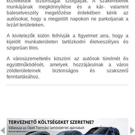
közlekedők biztonságát szolgálják. A szakemberek
munkájának megkönnyítése és a kár- valamint
balesetveszély megelőzése érdekében kérik az
autósokat, hogy a megjelölt napokon ne parkoljanak a
lezárt területeken.
A kivitelezők külön felhívják a figyelmet arra, hogy a
kijelölt munkaterületen tartózkodni életveszélyes és
szigorúan tilos.
A városüzemeltetés köszöni az autósok türelmét és
együttműködését, amelyek hozzájárulnak a város
zöldterületeinek biztonságos és szakszerű
fenntartásához.