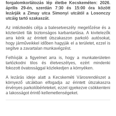
forgalomkorlátozás lép életbe Kecskeméten: 2026.
április 29-én, szerdán 7:30 és 15:00 óra között
lezárják a Zimay utca Simonyi utcától a Losonczy
utcáig tartó szakaszát.
Az intézkedés célja a balesetveszély megelőzése és a
közterületi fák biztonságos karbantartása. A kivitelezők
arra kérik az érintett útszakaszon parkoló autósokat,
hogy járműveikkel időben hagyják el a területet, ezzel is
segítve a zavartalan munkavégzést.
Felhívják a figyelmet arra is, hogy a munkaterületen
tartózkodni tilos és életveszélyes, ezért mindenki
fokozott óvatossággal közlekedjen a környéken.
A lezárás ideje alatt a Kecskeméti Városrendészet a
környező utcákban elfogadja az érintett útszakaszra
érvényes parkolóbérleteket, ezzel igyekezve csökkenteni
a lakosságot érintő kellemetlenségeket.