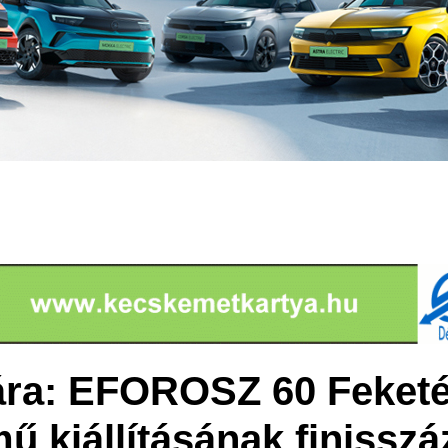
ára: EFOROSZ 60 Feketé
ű kiállításának finisszá