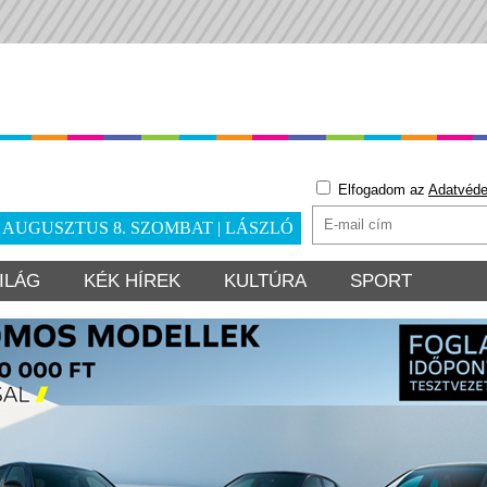
Elfogadom az
Adatvéde
. AUGUSZTUS 8. SZOMBAT | LÁSZLÓ
ILÁG
KÉK HÍREK
KULTÚRA
SPORT