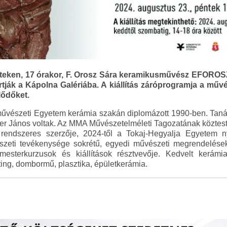
nteken, 17 órakor, F. Orosz Sára keramikusművész EFOROSZ
tartják a Kápolna Galériába. A kiállítás záróprogramja a műv
lődőket.
művészeti Egyetem kerámia szakán diplomázott 1990-ben. Tan
ner János voltak. Az MMA Művészetelméleti Tagozatának köztestü
rendszeres szerzője, 2024-től a Tokaj-Hegyalja Egyetem ny
zeti tevékenysége sokrétű, egyedi művészeti megrendelések 
sterkurzusok és kiállítások résztvevője. Kedvelt kerámiam
ting, dombormű, plasztika, épületkerámia.