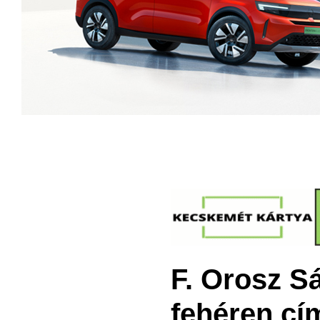
F. Orosz S
fehéren cím