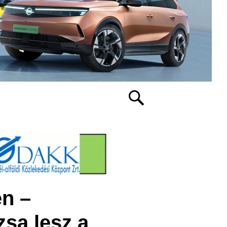
n –
zsa lesz a