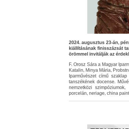
2024. augusztus 23-án, pé
kiállításának finisszázsát 
örömmel invitálják az érdek
F. Orosz Sára a Magyar Ipar
Katalin, Minya Mária, Probst
Iparművészet című szaklap 
tanszékének docense. Művés
nemzetközi szimpóziumok, me
porcelán, neriage, china pain