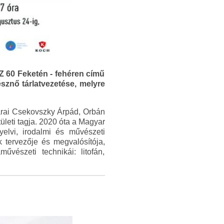
 60 Feketén - fehéren című
észnő tárlatvezetése, melyre
árai Csekovszky Árpád, Orbán
leti tagja. 2020 óta a Magyar
elvi, irodalmi és művészeti
tervezője és megvalósítója,
űvészeti technikái: litofán,