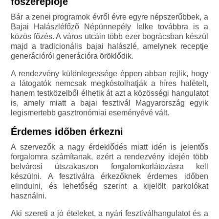
főszereplője
Bár a zenei programok évről évre egyre népszerűbbek, a
Bajai Halászléfőző Népünnepély lelke továbbra is a
közös főzés. A város utcáin több ezer bográcsban készül
majd a tradicionális bajai halászlé, amelynek receptje
generációról generációra öröklődik.
A rendezvény különlegessége éppen abban rejlik, hogy
a látogatók nemcsak megkóstolhatják a híres halételt,
hanem testközelből élhetik át azt a közösségi hangulatot
is, amely miatt a bajai fesztivál Magyarország egyik
legismertebb gasztronómiai eseményévé vált.
Érdemes időben érkezni
A szervezők a nagy érdeklődés miatt idén is jelentős
forgalomra számítanak, ezért a rendezvény idején több
belvárosi útszakaszon forgalomkorlátozásra kell
készülni. A fesztiválra érkezőknek érdemes időben
elindulni, és lehetőség szerint a kijelölt parkolókat
használni.
Aki szereti a jó ételeket, a nyári fesztiválhangulatot és a