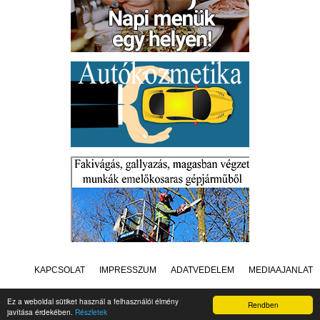
KAPCSOLAT
IMPRESSZUM
ADATVÉDELEM
MÉDIAAJÁNLAT
Ez a weboldal sütiket használ a felhasználói élmény
Rendben
javítása érdekében.
Részletek
Készítette:
Raster Studio