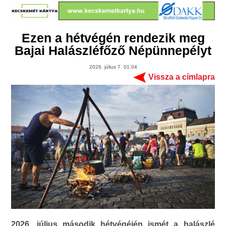
Ezen a hétvégén rendezik meg
Bajai Halászléfőző Népünnepélyt
2026. július 7. 01:04
Vissza a címlapra
2026. július második hétvégéjén ismét a halászlé