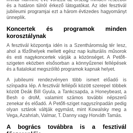
és a határon túlról érkező látogatókat. Az idei fesztivál
jubileumi programjai ezt a három évtizedes hagyományt
ünneplik.
Koncertek és programok minden
korosztálynak
A fesztivál központja idén is a Szentháromság tér lesz,
ahol a főzőhelyek mellett egész nap kulturális műsorok
és esti nagykoncertek várják a közönséget. A Petőfi-
szigeten eközben elsősorban a könnyűzenei fellépések
és a fiatalokat megszólító programok kapnak helyet.
A jubileumi rendezvényen több ismert előadó is
színpadra lép. A fesztivál fellépői között szerepel többek
között Deák Bill Gyula, a Tankcsapda, a Honeybeast, a
Besh o droM, valamint számos további népszerű
zenekar és előadó. A Petőfi-sziget nagyszínpadán pedig
olyan sztárok váltják egymást, mint Kowalsky meg a
Vega, Azahriah, Valmar, T. Danny vagy Horváth Tamás.
A bogrács továbbra is a fesztivál