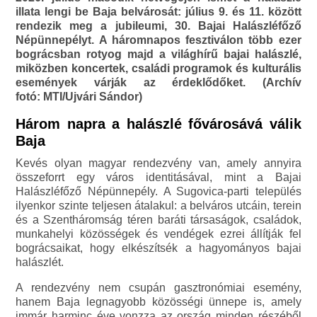
illata lengi be Baja belvárosát: július 9. és 11. között
rendezik meg a jubileumi, 30. Bajai Halászléfőző
Népünnepélyt. A háromnapos fesztiválon több ezer
bográcsban rotyog majd a világhírű bajai halászlé,
miközben koncertek, családi programok és kulturális
események várják az érdeklődőket. (Archív
fotó: MTI/Ujvári Sándor)
Három napra a halászlé fővárosává válik
Baja
Kevés olyan magyar rendezvény van, amely annyira
összeforrt egy város identitásával, mint a Bajai
Halászléfőző Népünnepély. A Sugovica-parti település
ilyenkor szinte teljesen átalakul: a belváros utcáin, terein
és a Szentháromság téren baráti társaságok, családok,
munkahelyi közösségek és vendégek ezrei állítják fel
bográcsaikat, hogy elkészítsék a hagyományos bajai
halászlét.
A rendezvény nem csupán gasztronómiai esemény,
hanem Baja legnagyobb közösségi ünnepe is, amely
immár harminc éve vonzza az ország minden részéből