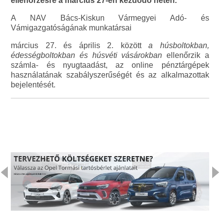
ellenőrzésre a március 27-én kezdődő héten.
A NAV Bács-Kiskun Vármegyei Adó- és
Vámigazgatóságának munkatársai
március 27. és április 2. között
a húsboltokban,
édességboltokban és húsvéti vásárokban
ellenőrzik a
számla- és nyugtaadást, az online pénztárgépek
használatának szabályszerűségét és az alkalmazottak
bejelentését.