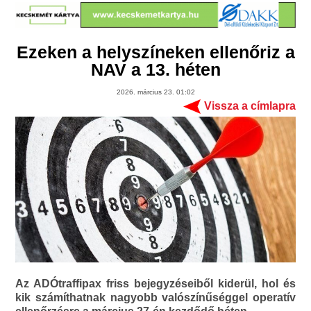
Ezeken a helyszíneken ellenőriz a
NAV a 13. héten
2026. március 23. 01:02
Vissza a címlapra
Az ADÓtraffipax friss bejegyzéseiből kiderül, hol és
kik számíthatnak nagyobb valószínűséggel operatív