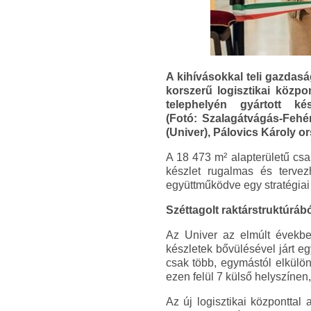
A kihívásokkal teli gazdaság
korszerű logisztikai közpon
telephelyén gyártott k
(Fotó: Szalagátvágás-Fehér
(Univer), Pálovics Károly or
A 18 473 m² alapterületű csa
készlet rugalmas és tervez
együttműködve egy stratégiai
Széttagolt raktárstruktúráb
Az Univer az elmúlt évekbe
készletek bővülésével járt eg
csak több, egymástól elkülönü
ezen felül 7 külső helyszínen,
Az új logisztikai központtal