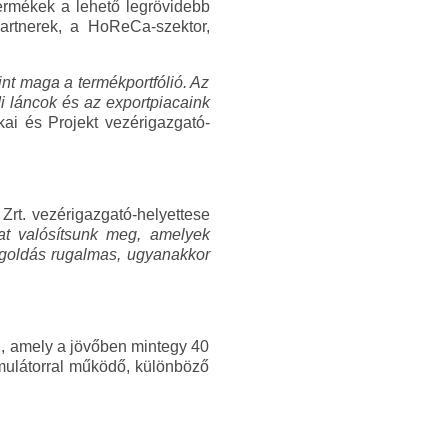
termékek a lehető legrövidebb
partnerek, a HoReCa-szektor,
nt maga a termékportfólió. Az
ldi láncok és az exportpiacaink
ikai és Projekt vezérigazgató-
Zrt. vezérigazgató-helyettese
at valósítsunk meg, amelyek
egoldás rugalmas, ugyanakkor
ki, amely a jövőben mintegy 40
umulátorral működő, különböző