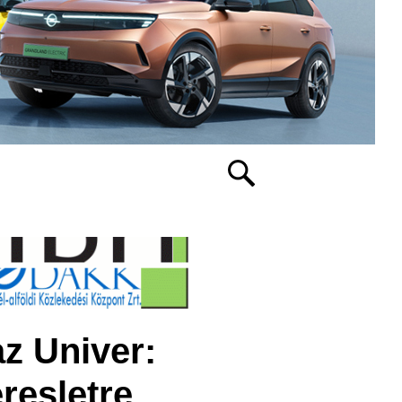
z Univer:
eresletre