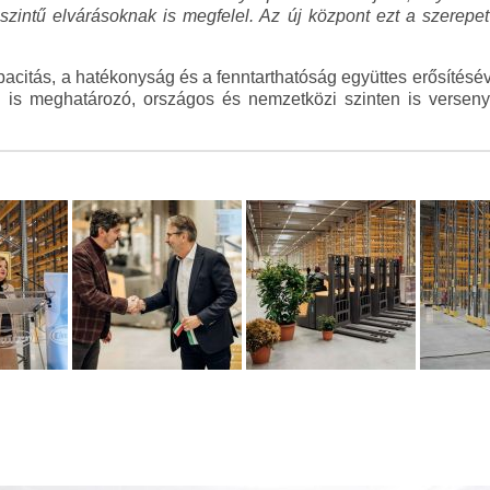
zintű elvárásoknak is megfelel. Az új központ ezt a szerepet 
apacitás, a hatékonyság és a fenntarthatóság együttes erősítésé
 is meghatározó, országos és nemzetközi szinten is versen