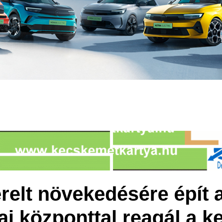
relt növekedésére épít a
kai központtal reagál a k