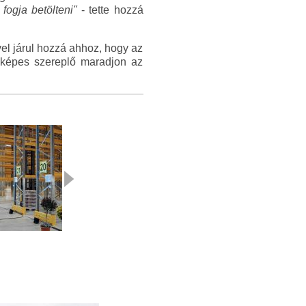
fogja betölteni"
- tette hozzá
vel járul hozzá ahhoz, hogy az
yképes szereplő maradjon az