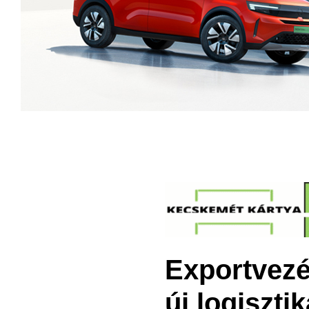
Exportvezé
új logiszti