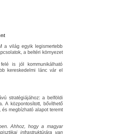
nt
 a világ egyik legismertebb
csolatok, a beltéri környezet
felé is jól kommunikálható
öbb kereskedelmi lánc vár el
vú stratégiájához: a belföldi
. A központosított, bővíthető
t, és megbízható alapot teremt
ében. Ahhoz, hogy a magyar
sztikai infrastruktúrára van