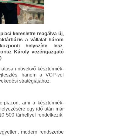
piaci keresletre reagálva új,
raktárbázis a vállalat három
özponti helyszíne lesz.
torisz Károly vezérigazgató
)
yamatosan növekvő késztermék-
fejlesztés, hanem a VGP-vel
vekedési stratégiájához.
erpiacon, ami a késztermék-
elhelyezésére egy idő után már
10 500 tárhellyel rendelkezik,
t egyetlen, modern rendszerbe