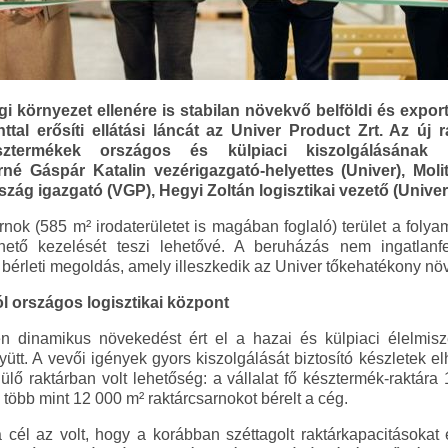
i környezet ellenére is stabilan növekvő belföldi és export
ttal erősíti ellátási láncát az Univer Product Zrt. Az új 
észtermékek országos és külpiaci kiszolgálásának k
né Gáspár Katalin vezérigazgató-helyettes (Univer), Moli
szág igazgató (VGP), Hegyi Zoltán logisztikai vezető (Univer
rnok (585 m² irodaterületet is magában foglaló) terület a fol
hető kezelését teszi lehetővé. A beruházás nem ingatlan
 bérleti megoldás, amely illeszkedik az Univer tőkehatékony nö
ól országos logisztikai központ
n dinamikus növekedést ért el a hazai és külpiaci élelmisz
yütt. A vevői igények gyors kiszolgálását biztosító készletek 
lő raktárban volt lehetőség: a vállalat fő késztermék-raktára 
 több mint 12 000 m² raktárcsarnokot bérelt a cég.
 a cél az volt, hogy a korábban széttagolt raktárkapacitásoka