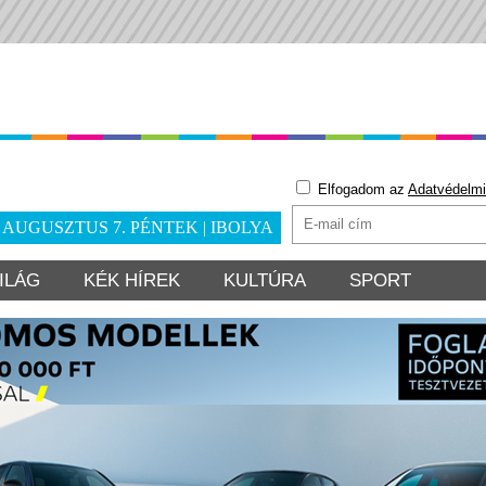
Elfogadom az
Adatvédelmi
. AUGUSZTUS 7. PÉNTEK | IBOLYA
ILÁG
KÉK HÍREK
KULTÚRA
SPORT