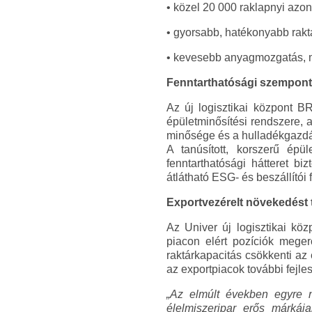
• közel 20 000 raklapnyi azon
• gyorsabb, hatékonyabb rakt
• kevesebb anyagmozgatás,
Fenntarthatósági szempont
Az új logisztikai központ 
épületminősítési rendszere, 
minősége és a hulladékgazdál
A tanúsított, korszerű ép
fenntarthatósági hátteret b
átlátható ESG- és beszállítói 
Exportvezérelt növekedést t
Az Univer új logisztikai köz
piacon elért pozíciók megerő
raktárkapacitás csökkenti az 
az exportpiacok további fejle
„Az elmúlt években egyre 
élelmiszeripar erős márkája