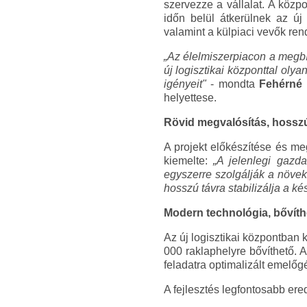
szervezze a vállalat. A közp
időn belül átkerülnek az új
valamint a külpiaci vevők ren
„Az élelmiszerpiacon a megbí
új logisztikai központtal olya
igényeit"
- mondta
Fehérné 
helyettese.
Rövid megvalósítás, hosszú
A projekt előkészítése és me
kiemelte:
„A jelenlegi gazd
egyszerre szolgálják a növe
hosszú távra stabilizálja a ké
Modern technológia, bővíthe
Az új logisztikai központban 
000 raklaphelyre bővíthető. 
feladatra optimalizált emelő
A fejlesztés legfontosabb er