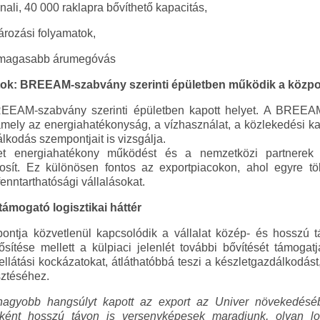
nali, 40 000 raklapra bővíthető kapacitás,
ározási folyamatok,
 magasabb árumegóvás
ok: BREEAM-szabvány szerinti épületben működik a közpo
BREEAM-szabvány szerinti épületben kapott helyet. A BREEAM
amely az energiahatékonyság, a vízhasználat, a közlekedési kap
kodás szempontjait is vizsgálja.
ület energiahatékony működést és a nemzetközi partnerek 
iztosít. Ez különösen fontos az exportpiacokon, ahol egyre t
fenntarthatósági vállalásokat.
ámogató logisztikai háttér
pontja közvetlenül kapcsolódik a vállalat közép- és hosszú tá
sítése mellett a külpiaci jelenlét további bővítését támogatja
ellátási kockázatokat, átláthatóbbá teszi a készletgazdálkodás
sztéséhez.
nagyobb hangsúlyt kapott az export az Univer növekedés
ként hosszú távon is versenyképesek maradjunk, olyan logi