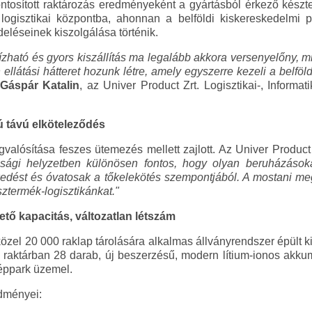
ontosított raktározás eredményeként a gyártásból érkező kész
 logisztikai központba, ahonnan a belföldi kiskereskedelmi 
deléseinek kiszolgálása történik.
zható és gyors kiszállítás ma legalább akkora versenyelőny, mi
n ellátási hátteret hozunk létre, amely egyszerre kezeli a belfö
Gáspár Katalin
, az Univer Product Zrt. Logisztikai-, Informat
 távú elköteleződés
gvalósítása feszes ütemezés mellett zajlott. Az Univer Product 
asági helyzetben különösen fontos, hogy olyan beruházások
kedést és óvatosak a tőkelekötés szempontjából. A mostani m
sztermék-logisztikánkat."
tő kapacitás, változatlan létszám
közel 20 000 raklap tárolására alkalmas állványrendszer épült 
A raktárban 28 darab, új beszerzésű, modern lítium-ionos akk
géppark üzemel.
edményei: