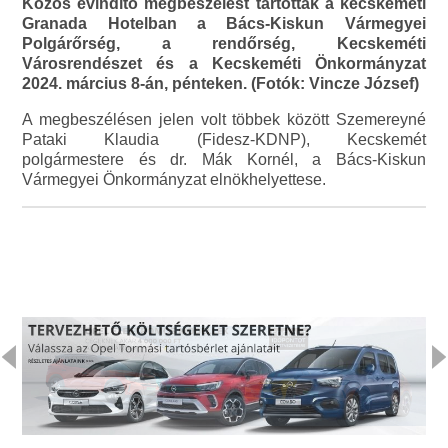
Közös évindító megbeszélést tartottak a kecskeméti
Granada Hotelban a Bács-Kiskun Vármegyei
Polgárőrség, a rendőrség, Kecskeméti
Városrendészet és a Kecskeméti Önkormányzat
2024. március 8-án, pénteken. (Fotók: Vincze József)
A megbeszélésen jelen volt többek között Szemereyné
Pataki Klaudia (Fidesz-KDNP), Kecskemét
polgármestere és dr. Mák Kornél, a Bács-Kiskun
Vármegyei Önkormányzat elnökhelyettese.