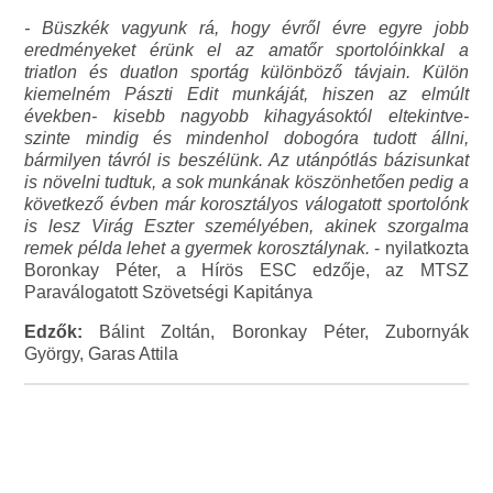
- Büszkék vagyunk rá, hogy évről évre egyre jobb
eredményeket érünk el az amatőr sportolóinkkal a
triatlon és duatlon sportág különböző távjain. Külön
kiemelném Pászti Edit munkáját, hiszen az elmúlt
években- kisebb nagyobb kihagyásoktól eltekintve-
szinte mindig és mindenhol dobogóra tudott állni,
bármilyen távról is beszélünk. Az utánpótlás bázisunkat
is növelni tudtuk, a sok munkának köszönhetően pedig a
következő évben már korosztályos válogatott sportolónk
is lesz Virág Eszter személyében, akinek szorgalma
remek példa lehet a gyermek korosztálynak.
- nyilatkozta
Boronkay Péter, a Hírös ESC edzője, az MTSZ
Paraválogatott Szövetségi Kapitánya
Edzők:
Bálint Zoltán, Boronkay Péter, Zubornyák
György, Garas Attila