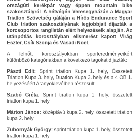
országúti kerékpár vagy éppen mountain bike
szakosztályról. A hétvégén Veresegyházán a Magyar
Triatlon Szövetség gáláján a Hírös Endurance Sport
Club triatlon szakosztályának legjobbjait díjazták a
korcsoportos ranglistán elért helyezéseik alapján. Az
utánpótlás korosztályban elismerést kapott Virág
Eszter, Csík Szonja és Vasadi Noel.
A felnőtt korosztályokban sporteredményeikért
különböző kategóriákban a következő tagokat díjazták:
Pászti Edit:
Sprint triatlon Kupa 1. hely, Összetett
Triatlon Kupa 3. hely, Duatlon Kupa 3. hely és a 4 OB 1.
helyezéséért Aranyoklevélben részesült.
Szabó Gréta:
Sprint triatlon kupa 1. hely, összetett
triatlon kupa 1. hely
Márton János:
középtávú kupa 2. hely, összetett triatlon
kupa 2. hely
Zubornyák György:
sprint triatlon kupa 1. hely, összetett
triatlon kupa 1. hely