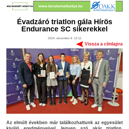
Évadzáró triatlon gála Hírös
Endurance SC sikerekkel
2024. december 9. 12:11
Vissza a címlapra
Az elmúlt években már találkozhattunk az egyesület
kiváló eredményeivel, legyen szó akár triatlon,