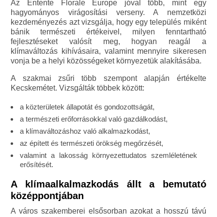
Az Entente Florale Europe jóval több, mint egy
hagyományos virágosítási verseny. A nemzetközi
kezdeményezés azt vizsgálja, hogy egy település miként
bánik természeti értékeivel, milyen fenntartható
fejlesztéseket valósít meg, hogyan reagál a
klímaváltozás kihívásaira, valamint mennyire sikeresen
vonja be a helyi közösségeket környezetük alakításába.
A szakmai zsűri több szempont alapján értékelte
Kecskemétet. Vizsgálták többek között:
a közterületek állapotát és gondozottságát,
a természeti erőforrásokkal való gazdálkodást,
a klímaváltozáshoz való alkalmazkodást,
az épített és természeti örökség megőrzését,
valamint a lakosság környezettudatos szemléletének
erősítését.
A klímaalkalmazkodás állt a bemutató
középpontjában
A város szakemberei elsősorban azokat a hosszú távú