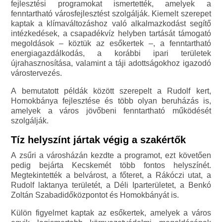
fejlesztési programokat ismertették, amelyek a
fenntartható városfejlesztést szolgálják. Kiemelt szerepet
kaptak a klímaváltozáshoz való alkalmazkodást segítő
intézkedések, a csapadékvíz helyben tartását támogató
megoldások – köztük az esőkertek –, a fenntartható
energiagazdálkodás, a korábbi ipari területek
újrahasznosítása, valamint a táji adottságokhoz igazodó
várostervezés.
A bemutatott példák között szerepelt a Rudolf kert,
Homokbánya fejlesztése és több olyan beruházás is,
amelyek a város jövőbeni fenntartható működését
szolgálják.
Tíz helyszínt jártak végig a szakértők
A zsűri a városházán kezdte a programot, ezt követően
pedig bejárta Kecskemét több fontos helyszínét.
Megtekintették a belvárost, a főteret, a Rákóczi utat, a
Rudolf laktanya területét, a Déli Iparterületet, a Benkó
Zoltán Szabadidőközpontot és Homokbányát is.
Külön figyelmet kaptak az esőkertek, amelyek a város