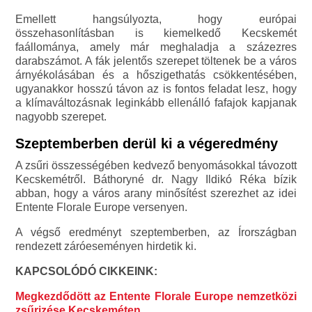
Emellett hangsúlyozta, hogy európai
összehasonlításban is kiemelkedő Kecskemét
faállománya, amely már meghaladja a százezres
darabszámot. A fák jelentős szerepet töltenek be a város
árnyékolásában és a hőszigethatás csökkentésében,
ugyanakkor hosszú távon az is fontos feladat lesz, hogy
a klímaváltozásnak leginkább ellenálló fafajok kapjanak
nagyobb szerepet.
Szeptemberben derül ki a végeredmény
A zsűri összességében kedvező benyomásokkal távozott
Kecskemétről. Báthoryné dr. Nagy Ildikó Réka bízik
abban, hogy a város arany minősítést szerezhet az idei
Entente Florale Europe versenyen.
A végső eredményt szeptemberben, az Írországban
rendezett záróeseményen hirdetik ki.
KAPCSOLÓDÓ CIKKEINK:
Megkezdődött az Entente Florale Europe nemzetközi
zsűrizése Kecskeméten