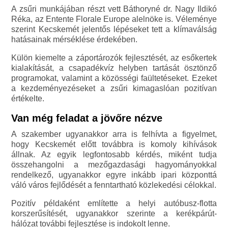
A zsűri munkájában részt vett Báthoryné dr. Nagy Ildikó
Réka, az Entente Florale Europe alelnöke is. Véleménye
szerint Kecskemét jelentős lépéseket tett a klímaválság
hatásainak mérséklése érdekében.
Külön kiemelte a záportározók fejlesztését, az esőkertek
kialakítását, a csapadékvíz helyben tartását ösztönző
programokat, valamint a közösségi faültetéseket. Ezeket
a kezdeményezéseket a zsűri kimagaslóan pozitívan
értékelte.
Van még feladat a jövőre nézve
A szakember ugyanakkor arra is felhívta a figyelmet,
hogy Kecskemét előtt továbbra is komoly kihívások
állnak. Az egyik legfontosabb kérdés, miként tudja
összehangolni a mezőgazdasági hagyományokkal
rendelkező, ugyanakkor egyre inkább ipari központtá
váló város fejlődését a fenntartható közlekedési célokkal.
Pozitív példaként említette a helyi autóbusz-flotta
korszerűsítését, ugyanakkor szerinte a kerékpárút-
hálózat további fejlesztése is indokolt lenne.