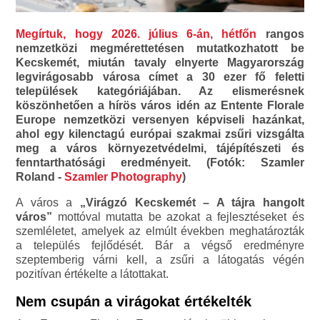
Megírtuk, hogy 2026. július 6-án, hétfőn
rangos
nemzetközi megmérettetésen mutatkozhatott be
Kecskemét, miután tavaly elnyerte Magyarország
legvirágosabb városa címet a 30 ezer fő feletti
települések kategóriájában. Az elismerésnek
köszönhetően a hírös város idén az Entente Florale
Europe nemzetközi versenyen képviseli hazánkat,
ahol egy kilenctagú európai szakmai zsűri vizsgálta
meg a város környezetvédelmi, tájépítészeti és
fenntarthatósági eredményeit. (Fotók: Szamler
Roland -
Szamler Photography
)
A város a
„Virágzó Kecskemét – A tájra hangolt
város”
mottóval mutatta be azokat a fejlesztéseket és
szemléletet, amelyek az elmúlt években meghatározták
a település fejlődését. Bár a végső eredményre
szeptemberig várni kell, a zsűri a látogatás végén
pozitívan értékelte a látottakat.
Nem csupán a virágokat értékelték