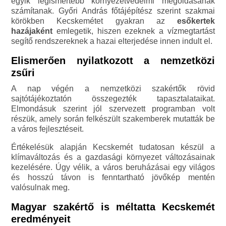
egyik legismertebb környezetvédelmi megoldásának
számítanak. Győri András főtájépítész szerint szakmai
körökben Kecskemétet gyakran az
esőkertek
hazájaként
emlegetik, hiszen ezeknek a vízmegtartást
segítő rendszereknek a hazai elterjedése innen indult el.
Elismerően nyilatkozott a nemzetközi
zsűri
A nap végén a nemzetközi szakértők rövid
sajtótájékoztatón összegezték tapasztalataikat.
Elmondásuk szerint jól szervezett programban volt
részük, amely során felkészült szakemberek mutatták be
a város fejlesztéseit.
Értékelésük alapján Kecskemét tudatosan készül a
klímaváltozás és a gazdasági környezet változásainak
kezelésére. Úgy vélik, a város beruházásai egy világos
és hosszú távon is fenntartható jövőkép mentén
valósulnak meg.
Magyar szakértő is méltatta Kecskemét
eredményeit