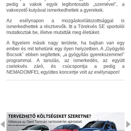
pedig a vakok egyik legfontosabb „szemével", a
vakvezető kutyával ismerkedhettek a gyerekek.
Az esélynapon a mozgáskorlátozottsággal is
ismerkedhettek a résztvevők. Itt a Törekvés SE sportolói
mutatkoztak be, illetve mutatták meg életüket.
A figyelem másik nagy területe, ha bajban van egy
ember és mit tehetünk egy ilyen helyzetben. A „Gyógyító
Bocsok" ebben segítettek, „a gyógyítás gyerekszemmel"
programmal. A tanulás, az ismerkedés, az együtt
cselekvés záró, és csúcspontja a pedig a
NEMADOMFEL együttes koncertje volt az esélynapon!