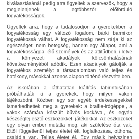
kiválasztásánál pedig arra figyeltek a szervezők, hogy a
megjelenjenek a legtöbbszőr előforduló
fogyatékosságok.
Ügyeltek arra, hogy a tudatosodjon a gyerekekben a
fogyatékosság egy változó fogalom, bárki bármikor
fogyatékossá válhat. A fogyatékosság nem zárja ki az
egészséget: nem betegség, hanem egy állapot, ami a
fogyatékossággal élő személyek és az attitűdbeli, illetve
a környezeti akadályok kölcsönhatásának
következményéből adódik. Ezen akadályok gátolják a
fogyatékos személyt a társadalomban való teljes és
hatékony, másokkal azonos alapon történő részvételben.
Az iskolában a láthatatlan kiállítás labirintusában
próbálhatták ki a gyerekek, hogy milyen vakon
tájékozódni. Közben egy sor egyéb érdekességekkel
ismerkedhettek meg a gyerekek: a braille-írógéppel, a
vakok számára készült bűvös kockával, és egyéb
készségfejlesztő eszközökkel, játékokkal. Az eszközöket
egy olyan ember mutatta meg, aki születése óta vak.
Ettől függetlenül teljes életet élt, foglalkozása, otthona,
családja van. Teljes életet él. Egy másik helyszínen