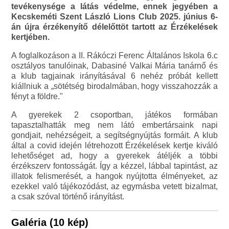
tevékenysége a látás védelme, ennek jegyében a
Kecskeméti Szent László Lions Club 2025. június 6-
án újra érzékenyítő délelőttöt tartott az Érzékelések
kertjében.
A foglalkozáson a II. Rákóczi Ferenc Általános Iskola 6.c
osztályos tanulóinak, Dabasiné Valkai Mária tanárnő és
a klub tagjainak irányításával 6 nehéz próbát kellett
kiállniuk a „sötétség birodalmában, hogy visszahozzák a
fényt a földre."
A gyerekek 2 csoportban, játékos formában
tapasztalhatták meg nem látó embertársaink napi
gondjait, nehézségeit, a segítségnyújtás formáit. A klub
által a covid idején létrehozott Érzékelések kertje kiváló
lehetőséget ad, hogy a gyerekek átéljék a többi
érzékszerv fontosságát. Így a kézzel, lábbal tapintást, az
illatok felismerését, a hangok nyújtotta élményeket, az
ezekkel való tájékozódást, az egymásba vetett bizalmat,
a csak szóval történő irányítást.
Galéria (10 kép)