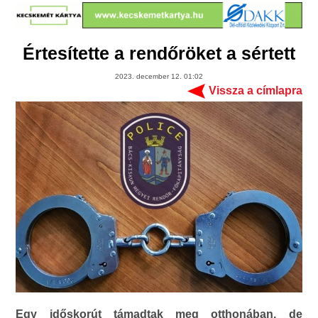
Értesítette a rendőröket a sértett
2023. december 12. 01:02
Vissza a címlapra
Egy időskorút támadtak meg otthonában, de