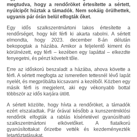
megtudva, hogy a rendőröket értesítette a sértett,
nyúlcipőt húztak a támadók. Nem sokáig örülhettek,
ugyanis pár órán belül elfogták őket.
Egy idős szalkszentmártoni lakos értesítette a
rendőrséget, hogy két férfi ki akarta rabolni. A sértett
elmondta, hogy 2023. december 8-án délután
bekopogtak a házába. Amikor a feljelentő kiment és
körülnézett, egy férfi – kezében egy lapáttal – elkezdte
fenyegetni, és pénzt követelt tőle.
Erre az időskorú beszaladt a házába, ahova követte a
férfi. A sértett megfogta az ismeretlen tettesnél lévő lapát
nyelét, és megpróbálta kicsavarni a kezéből. Közben egy
másik férfi is megjelent, aki egy vékonyabb bottal
többször az idős karjára ütött.
A sértett közölte, hogy hívta a rendőröket, a támadók
ezért elszaladtak. Pár órával később a kunszentmiklósi
rendőrök elfogták a rablás kísérletével gyanúsítható
szalkszentmártoni elkövetőket. A fiatalkorú
gyanúsítottakat őrizetbe vették és kezdeményezték
letartóztatásukat.