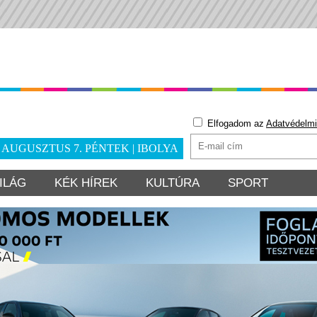
Elfogadom az
Adatvédelmi
. AUGUSZTUS 7. PÉNTEK | IBOLYA
ILÁG
KÉK HÍREK
KULTÚRA
SPORT