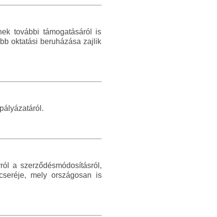
nek további támogatásáról is
b oktatási beruházása zajlik
pályázatáról.
ról a szerződésmódosításról,
seréje, mely országosan is