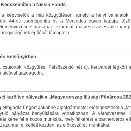
t Kecskeméten a Nissin Foods
 a képviselők a mai közgyűlésen, amely a helyi vállalatok b
főút 44-es csomópontja és a Mercedes egyes kapuja között
eményezési eljárásának lezárását, másrészt az északi ipari par
yáregységének építését támogatja.
 és Belsőnyírben
a csütörtöki közgyűlés. Felsőszéktó hét új, kertvárosi légkört 
 utcával gazdagodik.
l karöltve pályázik a „Magyarország Ifjúsági Fővárosa 202
elfogadta Engert Jakabné alpolgármester előterjesztését a „M
yuló pályázat benyújtására vonatkozóan. A városvezetés Ke
t kérte fel a közös munkára, mely felkérést a partnerváros elf
t azonnal el kellett kezdeni az előkészületi munkákat.