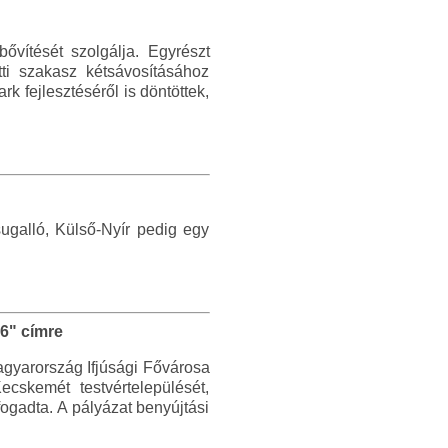
ővítését szolgálja. Egyrészt
i szakasz kétsávosításához
k fejlesztéséről is döntöttek,
sugalló, Külső-Nyír pedig egy
6" címre
agyarország Ifjúsági Fővárosa
cskemét testvértelepülését,
ogadta. A pályázat benyújtási