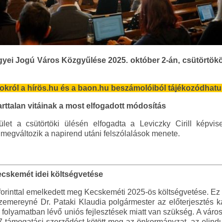
gyei Jogú Város Közgyűlése 2025. október 2-án, csütörtökö
okról a hírös.hu és a baon.hu beszámolóiból tájékozódhatu
rttalan vitáinak a most elfogadott módosítás
ület a csütörtöki ülésén elfogadta a Leviczky Cirill képvise
 megváltozik a napirend utáni felszólalások menete.
ecskemét idei költségvetése
 forinttal emelkedett meg Kecskeméti 2025-ös költségvetése. Ez 
emereyné Dr. Pataki Klaudia polgármester az előterjesztés 
 folyamatban lévő uniós fejlesztések miatt van szükség. A város
7 támogatási szerződést kötött meg az önkormányzat, az elind