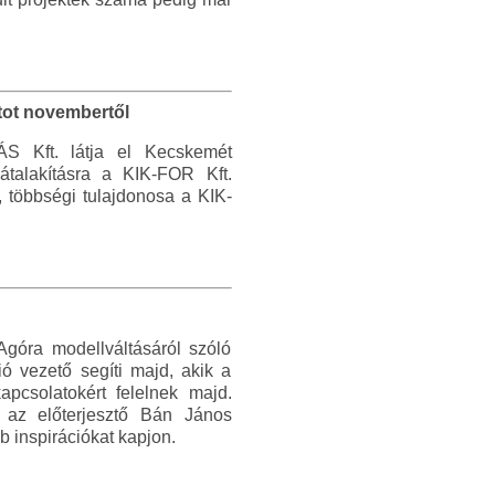
tot novembertől
S Kft. látja el Kecskemét
 átalakításra a KIK-FOR Kft.
, többségi tulajdonosa a KIK-
góra modellváltásáról szóló
ió vezető segíti majd, akik a
apcsolatokért felelnek majd.
 az előterjesztő Bán János
b inspirációkat kapjon.