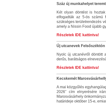
Száz új munkahelyet terem
Két olyan döntést is hoztak
elfogadták az 5-ös számú 
szükséges területrendezés vél
amely a Nissin Food újabb g
Részletek IDE kattintva!
Új utcanevek Felsőszéktón
Nyolc új utcanévről döntött 
derűs, barátságos elnevezésű
Részletek IDE kattintva!
Kecskemét Marosvásárhellye
A mai közgyűlés egyhangúlag 
2026" cím elnyerésére irán
Marosvásárhely önkormányzatá
határideje október 15-e, emiat