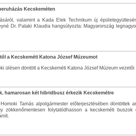
rtberuházás Kecskeméten
ásáról, valamint a Kada Elek Technikum új épületegyüttesé
eyné Dr. Pataki Klaudia hangsúlyozta: Magyarország legnagyob
ertől a Kecskeméti Katona József Múzeumot
töki ülésen döntött a Kecskeméti Katona József Múzeum vezetői 
ik, hamarosan két hibridbusz érkezik Kecskemétre
. Homoki Tamás alpolgármester előterjesztésében döntöttek ar
y zökkenőmentesen folytatódhasson a kecskeméti buszok c
ámít.