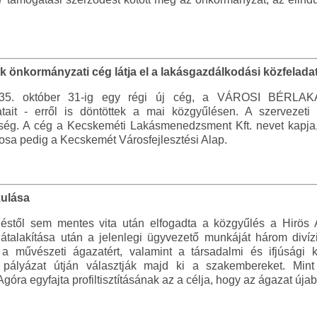
k önkormányzati cég látja el a lakásgazdálkodási közfelada
035. október 31-ig egy régi új cég, a VÁROSI BÉRLAKÁ
tait - erről is döntöttek a mai közgyűlésen. A szervezeti
szükség. A cég a Kecskeméti Lakásmenedzsment Kft. nevet kapja
nosa pedig a Kecskemét Városfejlesztési Alap.
kulása
éstől sem mentes vita után elfogadta a közgyűlés a Hirös A
 átalakítása után a jelenlegi ügyvezető munkáját három divíz
 a művészeti ágazatért, valamint a társadalmi és ifjúsági k
 pályázat útján választják majd ki a szakembereket. Mint
óra egyfajta profiltisztításának az a célja, hogy az ágazat újab