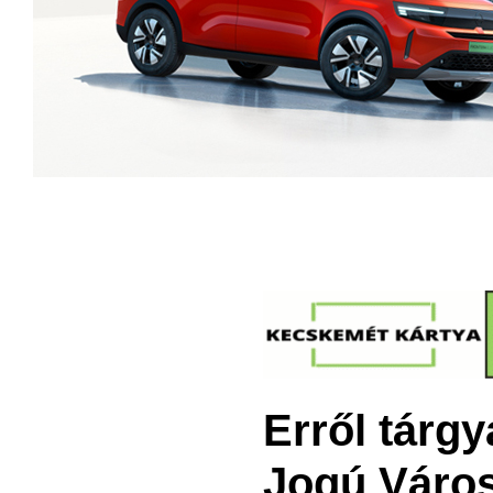
Erről tárg
Jogú Váro