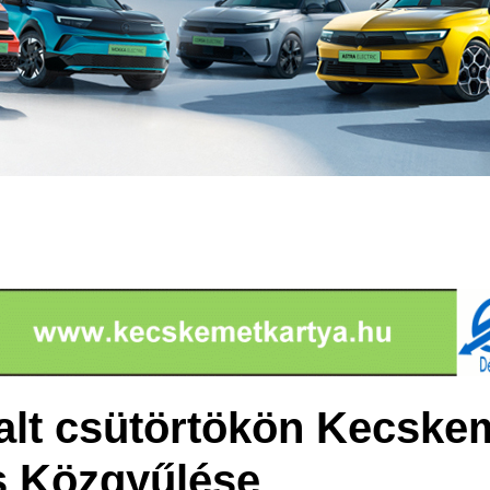
yalt csütörtökön Kecske
s Közgyűlése