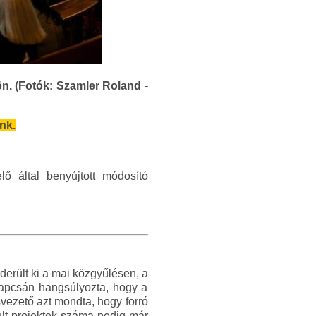
n. (Fotók: Szamler Roland -
nk.
lő által benyújtott módosító
derült ki a mai közgyűlésen, a
kapcsán hangsúlyozta, hogy a
vezető azt mondta, hogy forró
ult projektek száma pedig már