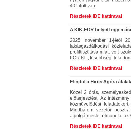
40 fölött van.
Részletek IDE kattintva!
A KIK-FOR helyett egy mási
2025. november 1-jétől 2
lakásgazdálkodási közfelada
profiltisztítása miatt volt 
FOR Kft., kisebbségi tulajdo
Részletek IDE kattintva!
Elindul a Hirös Agóra átala
Közel 2 órás, személyesked
előterjesztést. Az intézmény
közművelődési feladatokért,
Mindhárom vezetői posztra
alpolgármester elmondta, az Ag
Részletek IDE kattintva!