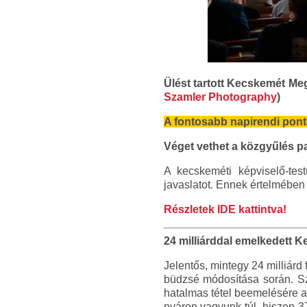
Ülést tartott Kecskemét Me
Szamler Photography
)
A fontosabb napirendi pont
Véget vethet a közgyűlés pa
A kecskeméti képviselő-test
javaslatot. Ennek értelmében
Részletek IDE kattintva!
24 milliárddal emelkedett K
Jelentős, mintegy 24 milliárd
büdzsé módosítása során. Sz
hatalmas tétel beemelésére a
nyáron vagyunk túl, hiszen 3