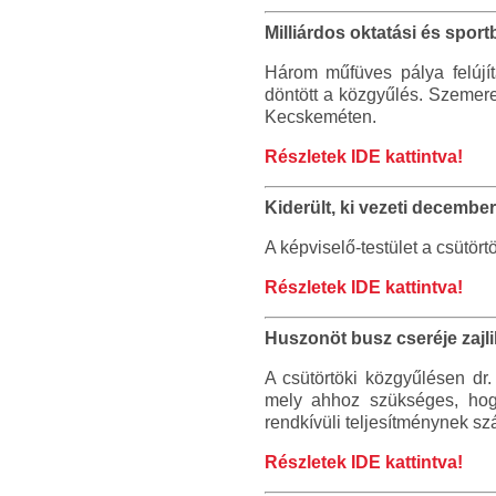
Milliárdos oktatási és spo
Három műfüves pálya felújít
döntött a közgyűlés. Szemer
Kecskeméten.
Részletek IDE kattintva!
Kiderült, ki vezeti decemb
A képviselő-testület a csütör
Részletek IDE kattintva!
Huszonöt busz cseréje zajl
A csütörtöki közgyűlésen dr
mely ahhoz szükséges, hog
rendkívüli teljesítménynek sz
Részletek IDE kattintva!