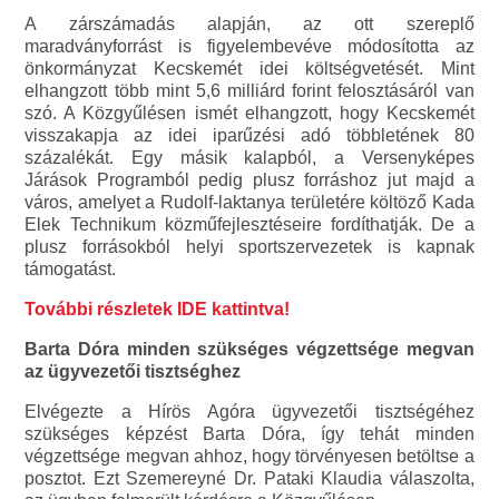
A zárszámadás alapján, az ott szereplő
maradványforrást is figyelembevéve módosította az
önkormányzat Kecskemét idei költségvetését. Mint
elhangzott több mint 5,6 milliárd forint felosztásáról van
szó. A Közgyűlésen ismét elhangzott, hogy Kecskemét
visszakapja az idei iparűzési adó többletének 80
százalékát. Egy másik kalapból, a Versenyképes
Járások Programból pedig plusz forráshoz jut majd a
város, amelyet a Rudolf-laktanya területére költöző Kada
Elek Technikum közműfejlesztéseire fordíthatják. De a
plusz forrásokból helyi sportszervezetek is kapnak
támogatást.
További részletek IDE kattintva!
Barta Dóra minden szükséges végzettsége megvan
az ügyvezetői tisztséghez
Elvégezte a Hírös Agóra ügyvezetői tisztségéhez
szükséges képzést Barta Dóra, így tehát minden
végzettsége megvan ahhoz, hogy törvényesen betöltse a
posztot. Ezt Szemereyné Dr. Pataki Klaudia válaszolta,