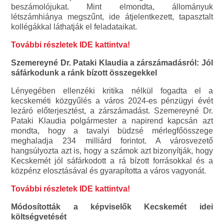
beszámolójukat. Mint elmondta, állományuk
létszámhiánya megszűnt, ide átjelentkezett, tapasztalt
kollégákkal láthatják el feladataikat.
További részletek IDE kattintva!
Szemereyné Dr. Pataki Klaudia a zárszámadásról: Jól
sáfárkodunk a ránk bízott összegekkel
Lényegében ellenzéki kritika nélkül fogadta el a
kecskeméti közgyűlés a város 2024-es pénzügyi évét
lezáró előterjesztést, a zárszámadást. Szemereyné Dr.
Pataki Klaudia polgármester a napirend kapcsán azt
mondta, hogy a tavalyi büdzsé mérlegfőösszege
meghaladja 234 milliárd forintot. A városvezető
hangsúlyozta azt is, hogy a számok azt bizonyítják, hogy
Kecskemét jól sáfárkodott a rá bízott forrásokkal és a
közpénz elosztásával és gyarapította a város vagyonát.
További részletek IDE kattintva!
Módosították a képviselők Kecskemét idei
költségvetését