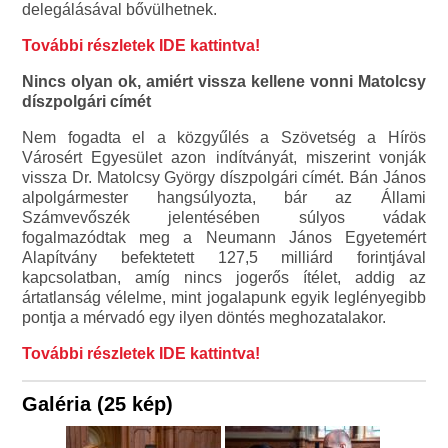
delegálásával bővülhetnek.
További részletek IDE kattintva!
Nincs olyan ok, amiért vissza kellene vonni Matolcsy
díszpolgári címét
Nem fogadta el a közgyűlés a Szövetség a Hírös
Városért Egyesület azon indítványát, miszerint vonják
vissza Dr. Matolcsy György díszpolgári címét. Bán János
alpolgármester hangsúlyozta, bár az Állami
Számvevőszék jelentésében súlyos vádak
fogalmazódtak meg a Neumann János Egyetemért
Alapítvány befektetett 127,5 milliárd forintjával
kapcsolatban, amíg nincs jogerős ítélet, addig az
ártatlanság vélelme, mint jogalapunk egyik leglényegibb
pontja a mérvadó egy ilyen döntés meghozatalakor.
További részletek IDE kattintva!
Galéria (25 kép)