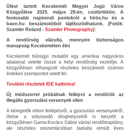
Ülést tartott Kecskemét Megyei Jogú Város
Közgyűlése 2025. május 29-én, csütörtökön. A
fontosabb napirendi pontokról a hírös.hu és a
baon.hu beszámolóiból tájékozódhatunk. (Fotók:
Szamler Roland -
Szamler Photography
):
A rendőrség elárulta, mennyire biztonságos
manapság Kecskeméten élni
Kecskemét bűnügyi mutatóit egy amerikai nagyváros
adataival vetette össze a helyi rendőrség vezetője. A
közgyűlésen elhangzott részletes beszámoló számos
érdekes szempontot vetett fel.
További részletek IDE kattintva!
Új módszerrel próbálnak fellépni a rendőrök az
illegális gyorsulási versenyek ellen
A kéregetők elleni fellépésről, a gyorsulási versenyekről,
illetve a súlyosodó droghelyzetről is beszélt a
közgyűlésen Gama-Kovács Gábor városi rendőrkapitány,
aki részletes prezentációban taglalta elmúlt éves