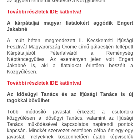
az ügyben felmerült kérdésre a Közgyűlésen.
További részletek IDE kattintva!
A kárpátaljai magyar fiatalokért aggódik Engert
Jakabné
A múlt héten megrendezett II. Kecskeméti Ifjúsági
Fesztivál Magyarország Öröme című gálaestjén fellépett
Kárpátaljáról, Péterfalváról a Reménység
Néptáncegyüttes. Az eseményen jelen volt Engert
Jakabné is, aki a fiatalokat érintően beszélt a
Közgyűlésen.
További részletek IDE kattintva!
Az Idősügyi Tanács és az Ifjúsági Tanács is új
tagokkal bővülhet
Több módosító javaslat érkezett a csütörtöki
közgyűlésen a Idősügyi Tanács, valamint az Ifjúsági
Tanács működésével kapcsolatos napirendi pontok
kapcsán. Mindkét szervezet esetében célba ért egy-egy
javaslat, melyeknek köszönhetően újabb képviselők