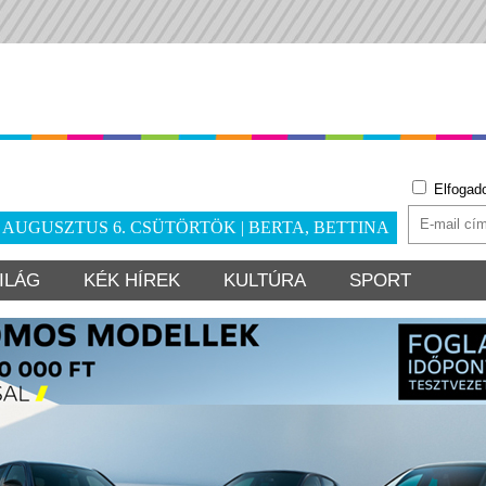
Elfogad
. AUGUSZTUS 6. CSÜTÖRTÖK | BERTA, BETTINA
ILÁG
KÉK HÍREK
KULTÚRA
SPORT