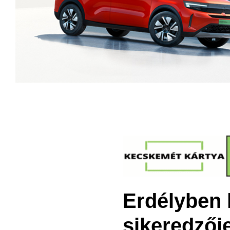
Erdélyben 
sikeredzőj