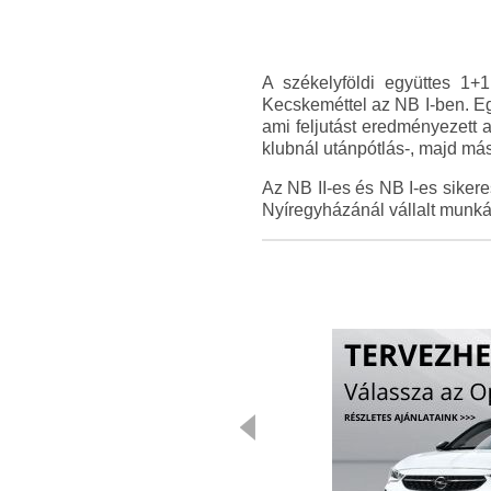
A székelyföldi együttes 1+
Kecskeméttel az NB I-ben. Eg
ami feljutást eredményezett 
klubnál utánpótlás-, majd má
Az NB II-es és NB I-es siker
Nyíregyházánál vállalt munká