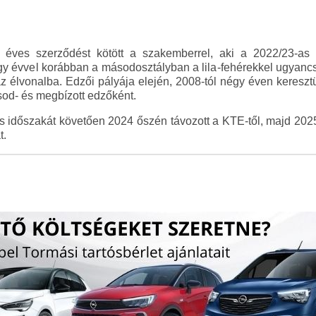
1 éves szerződést kötött a szakemberrel, aki a 2022/23-as
y évvel korábban a másodosztályban a lila-fehérekkel ugyanc
az élvonalba. Edzői pályája elején, 2008-tól négy éven kereszt
sod- és megbízott edzőként.
es időszakát követően 2024 őszén távozott a KTE-től, majd 2025 
t.