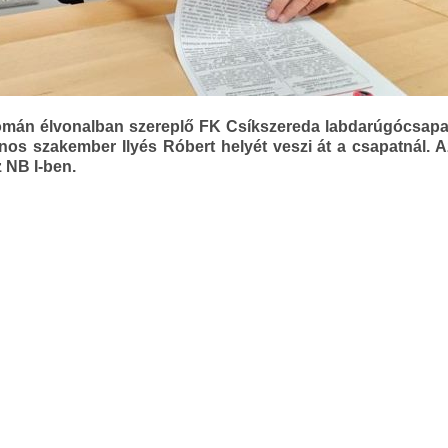
román élvonalban szereplő FK Csíkszereda labdarúgócsapat
inos szakember Ilyés Róbert helyét veszi át a csapatnál.
z NB I-ben.