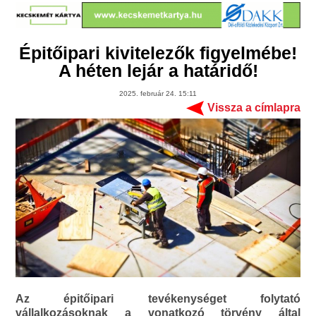
Épitőipari kivitelezők figyelmébe!
A héten lejár a határidő!
2025. február 24. 15:11
Vissza a címlapra
Az épitőipari tevékenységet folytató
vállalkozásoknak a vonatkozó törvény által