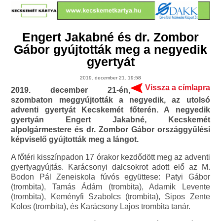
Engert Jakabné és dr. Zombor
Gábor gyújtották meg a negyedik
gyertyát
2019. december 21. 19:58
Vissza a címlapra
2019. december 21-én,
szombaton meggyújtották a negyedik, az utolsó
adventi gyertyát Kecskemét főterén. A negyedik
gyertyán Engert Jakabné, Kecskemét
alpolgármestere és dr. Zombor Gábor országgyűlési
képviselő gyújtották meg a lángot.
A főtéri kisszínpadon 17 órakor kezdődött meg az adventi
gyertyagyújtás. Karácsonyi dalcsokrot adott elő az M.
Bodon Pál Zeneiskola fúvós együttese: Patyi Gábor
(trombita), Tamás Ádám (trombita), Adamik Levente
(trombita), Keményfi Szabolcs (trombita), Sipos Zente
Kolos (trombita), és Karácsony Lajos trombita tanár.