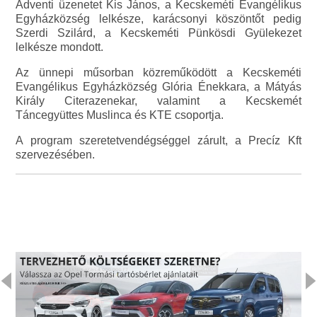
Adventi üzenetet Kis János, a Kecskeméti Evangélikus
Egyházközség lelkésze, karácsonyi köszöntőt pedig
Szerdi Szilárd, a Kecskeméti Pünkösdi Gyülekezet
lelkésze mondott.
Az ünnepi műsorban közreműködött a Kecskeméti
Evangélikus Egyházközség Glória Énekkara, a Mátyás
Király Citerazenekar, valamint a Kecskemét
Táncegyüttes Muslinca és KTE csoportja.
A program szeretetvendégséggel zárult, a Precíz Kft
szervezésében.