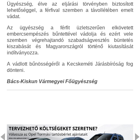
Ügyészség, élve az eljárási törvényben biztosított
lehetőséggel, a férfival szemben a távollétében emelt
vádat.
Az ügyészség a férfit üzletszerűen elkövetett
embercsempészés bűntettével vádolja és ezért vele
szemben végrehajtandó szabadságvesztés büntetés
kiszabását és Magyarországról történő kiutasítását
indítványozza.
A vádlott bűnösségéről a Kecskeméti Járásbíróság fog
dönteni.
Bács-Kiskun Vármegyei Főügyészség