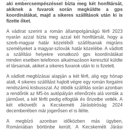
aki embercsempészéssel bízta meg két honfitársát,
akiknek a fuvarok során megküldte a gps
koordinátákat, majd a sikeres szállítások után ki is
fizette őket.
A vádirat szerint a román állampolgárságú férfi 2023
nyarán azzal bízta meg azzal két honfitársát, hogy a
szerb-magyar határ közeléből szállítsanak migráns
személyeket a magyar-szlovák határ közelébe. A vádlott
a szállítási helyekre vonatkozó gps koordinátákat
minden esetben telefonos alkalmazáson keresztül küldte
el társainak, akiket a sikeres fuvarok után ki is fizetett.
A vádlott megbízásai alapján a két férfi, alig egy hónap
alatt, 4 sikeres szállítást hajtott végre egy román forgalmi
rendszámú kisbusszal. Az ötödik szállítás során azonban
a rendőrök az M5-ös autópályán ellenőrzés alá vonták a
járművet, a két férfit pedig elfogták és őrizetbe vették. A
két elkövetőt a Kecskeméti Járásbíróság 2024
decemberében már jogerősen el is ítélte.
A megbízó azonban időközben más ügyben,
Romániában börtönbe került. A Kecskeméti Járási