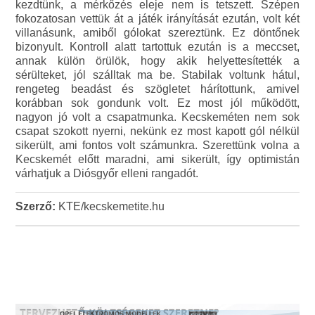
kezdtünk, a mérkőzés eleje nem is tetszett. Szépen
fokozatosan vettük át a játék irányítását ezután, volt két
villanásunk, amiből gólokat szereztünk. Ez döntőnek
bizonyult. Kontroll alatt tartottuk ezután is a meccset,
annak külön örülök, hogy akik helyettesítették a
sérülteket, jól szálltak ma be. Stabilak voltunk hátul,
rengeteg beadást és szögletet hárítottunk, amivel
korábban sok gondunk volt. Ez most jól működött,
nagyon jó volt a csapatmunka. Kecskeméten nem sok
csapat szokott nyerni, nekünk ez most kapott gól nélkül
sikerült, ami fontos volt számunkra. Szerettünk volna a
Kecskemét előtt maradni, ami sikerült, így optimistán
várhatjuk a Diósgyőr elleni rangadót.
Szerző:
KTE/kecskemetite.hu