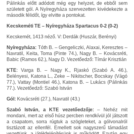
Pálinkás előtt adódott még egy helyzet, de ebből sem
született gól. A Nyíregyháza szervezetten kivédekezte a
második félidőt, így elvitte a pontokat.
Kecskeméti TE – Nyíregyháza Spartacus 0-2 (0-2)
Kecskemét, 1413 néző. V: Derdák (Huszár, Berényi)
Nyíregyháza:
Tóth B. – Gengeliczki, Alaxai, Keresztes –
Navratil, Keita, Toma (Pinte 74.), Nagy B. – Kovácsréti,
Babic (Ramos 62.), Nagy D. Vezetőedző: Tímár Krisztián
KTE
: Varga B. – Nagy K., Rjaskó (Szabó A. 46.),
Belényesi, Katona L., Zeke – Nikitscher, Bocskay (Vágó
77.), Vattay (Montiel 46.), Katona B. – Lukács (Pálinkás
77.). Vezetőedző: Szabó István
Gól:
Kovácsréti (27.), Navratil (43.)
Szabó István, a KTE vezetőedzője:
– Nehéz mit
mondani, mert az első húsz percben rendkívül jól játszott
a csapatom, sorra rúgtuk a szögleteket, a gólvonalról
tisztázott az ellenfél. Emellett sok nagyszerű támadást
vezettünk, a játékfelépítésünk is működött. Ezután egy