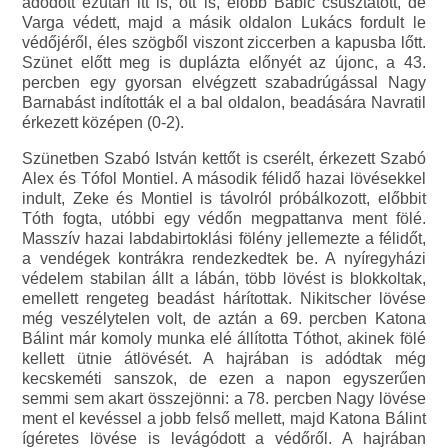
adódott ezután itt is, ott is, előbb Babic csúsztatott, de
Varga védett, majd a másik oldalon Lukács fordult le
védőjéről, éles szögből viszont ziccerben a kapusba lőtt.
Szünet előtt meg is duplázta előnyét az újonc, a 43.
percben egy gyorsan elvégzett szabadrúgással Nagy
Barnabást indították el a bal oldalon, beadására Navratil
érkezett középen (0-2).
Szünetben Szabó István kettőt is cserélt, érkezett Szabó
Alex és Tófol Montiel. A második félidő hazai lövésekkel
indult, Zeke és Montiel is távolról próbálkozott, előbbit
Tóth fogta, utóbbi egy védőn megpattanva ment fölé.
Masszív hazai labdabirtoklási fölény jellemezte a félidőt,
a vendégek kontrákra rendezkedtek be. A nyíregyházi
védelem stabilan állt a lábán, több lövést is blokkoltak,
emellett rengeteg beadást hárítottak. Nikitscher lövése
még veszélytelen volt, de aztán a 69. percben Katona
Bálint már komoly munka elé állította Tóthot, akinek fölé
kellett ütnie átlövését. A hajrában is adódtak még
kecskeméti sanszok, de ezen a napon egyszerűen
semmi sem akart összejönni: a 78. percben Nagy lövése
ment el kevéssel a jobb felső mellett, majd Katona Bálint
ígéretes lövése is levágódott a védőről. A hajrában