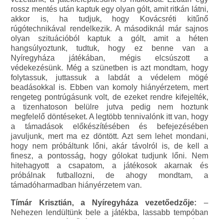
rossz mentés után kaptuk egy olyan gólt, amit ritkán látni,
akkor is, ha tudjuk, hogy Kovácsréti kitűnő
rúgótechnikával rendelkezik. A másodiknál már sajnos
olyan szituációból kaptuk a gólt, amit a héten
hangsúlyoztunk, tudtuk, hogy ez benne van a
Nyíregyháza játékában, mégis elcsúszott a
védekezésünk. Még a szünetben is azt mondtam, hogy
folytassuk, juttassuk a labdát a védelem mögé
beadásokkal is. Ebben van komoly hiányérzetem, mert
rengeteg pontrúgásunk volt, de ezeket rendre kifejelték,
a tizenhatoson belülre jutva pedig nem hoztunk
megfelelő döntéseket. A legtöbb tennivalónk itt van, hogy
a támadások előkészítésében és befejezésében
javuljunk, mert ma ez döntött. Azt sem lehet mondani,
hogy nem próbáltunk lőni, akár távolról is, de kell a
finesz, a pontosság, hogy gólokat tudjunk lőni. Nem
hitehagyott a csapatom, a játékosok akarnak és
próbálnak futballozni, de ahogy mondtam, a
támadóharmadban hiányérzetem van.
Tímár Krisztián, a Nyíregyháza vezetőedzője:
–
Nehezen lendültünk bele a játékba, lassabb tempóban