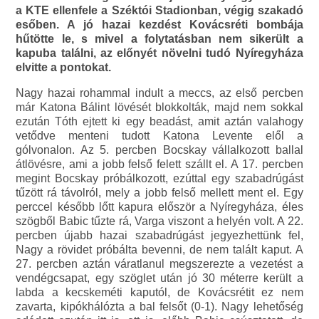
a KTE ellenfele a Széktói Stadionban, végig szakadó
esőben. A jó hazai kezdést Kovácsréti bombája
hűtötte le, s mivel a folytatásban nem sikerült a
kapuba találni, az előnyét növelni tudó Nyíregyháza
elvitte a pontokat.
Nagy hazai rohammal indult a meccs, az első percben
már Katona Bálint lövését blokkolták, majd nem sokkal
ezután Tóth ejtett ki egy beadást, amit aztán valahogy
vetődve menteni tudott Katona Levente elől a
gólvonalon. Az 5. percben Bocskay vállalkozott ballal
átlövésre, ami a jobb felső felett szállt el. A 17. percben
megint Bocskay próbálkozott, ezúttal egy szabadrúgást
tűzött rá távolról, mely a jobb felső mellett ment el. Egy
perccel később lőtt kapura először a Nyíregyháza, éles
szögből Babic tűzte rá, Varga viszont a helyén volt. A 22.
percben újabb hazai szabadrúgást jegyezhettünk fel,
Nagy a rövidet próbálta bevenni, de nem talált kaput. A
27. percben aztán váratlanul megszerezte a vezetést a
vendégcsapat, egy szöglet után jó 30 méterre került a
labda a kecskeméti kaputól, de Kovácsrétit ez nem
zavarta, kipókhálózta a bal felsőt (0-1). Nagy lehetőség