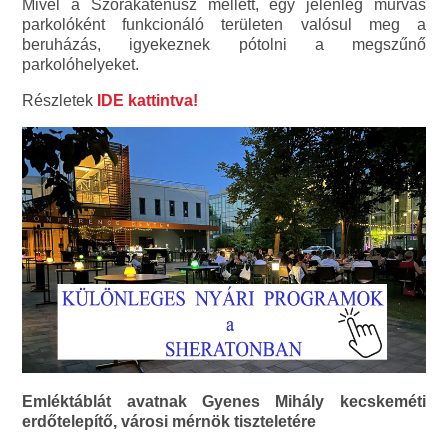
Mivel a Szórakaténusz mellett, egy jelenleg murvás
parkolóként funkcionáló területen valósul meg a
beruházás, igyekeznek pótolni a megszűnő
parkolóhelyeket.
Részletek
IDE kattintva!
Emléktáblát avatnak Gyenes Mihály kecskeméti
erdőtelepítő, városi mérnök tiszteletére