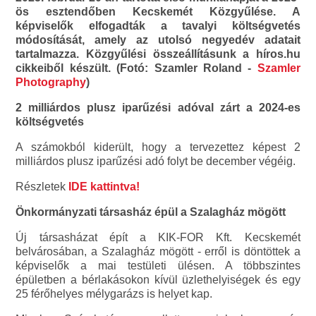
ös esztendőben Kecskemét Közgyűlése. A
képviselők elfogadták a tavalyi költségvetés
módosítását, amely az utolsó negyedév adatait
tartalmazza. Közgyűlési összeállításunk a híros.hu
cikkeiből készült. (Fotó: Szamler Roland -
Szamler
Photography
)
2 milliárdos plusz iparűzési adóval zárt a 2024-es
költségvetés
A számokból kiderült, hogy a tervezettez képest 2
milliárdos plusz iparűzési adó folyt be december végéig.
Részletek
IDE kattintva!
Önkormányzati társasház épül a Szalagház mögött
Új társasházat épít a KIK-FOR Kft. Kecskemét
belvárosában, a Szalagház mögött - erről is döntöttek a
képviselők a mai testületi ülésen. A többszintes
épületben a bérlakásokon kívül üzlethelyiségek és egy
25 férőhelyes mélygarázs is helyet kap.