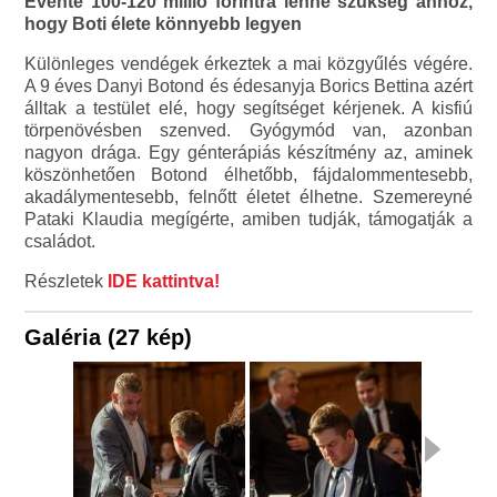
Évente 100-120 millió forintra lenne szükség ahhoz,
hogy Boti élete könnyebb legyen
Különleges vendégek érkeztek a mai közgyűlés végére.
A 9 éves Danyi Botond és édesanyja Borics Bettina azért
álltak a testület elé, hogy segítséget kérjenek. A kisfiú
törpenövésben szenved. Gyógymód van, azonban
nagyon drága. Egy génterápiás készítmény az, aminek
köszönhetően Botond élhetőbb, fájdalommentesebb,
akadálymentesebb, felnőtt életet élhetne. Szemereyné
Pataki Klaudia megígérte, amiben tudják, támogatják a
családot.
Részletek
IDE kattintva!
Galéria (27 kép)