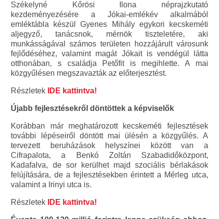
Székelyné Kőrösi Ilona néprajzkutató
kezdeményezésére a Jókai-emlékév alkalmából
emléktábla készül Gyenes Mihály egykori kecskeméti
aljegyző, tanácsnok, mérnök tiszteletére, aki
munkásságával számos területen hozzájárult városunk
fejlődéséhez, valamint magát Jókait is vendégül látta
otthonában, s családja Petőfit is megihlette. A mai
közgyűlésen megszavazták az előterjesztést.
Részletek
IDE kattintva!
Újabb fejlesztésekről döntöttek a képviselők
Korábban már meghatározott kecskeméti fejlesztések
további lépéseiről döntött mai ülésén a közgyűlés. A
tervezett beruházások helyszínei között van a
Cifrapalota, a Benkó Zoltán Szabadidőközpont,
Kadafalva, de sor kerülhet majd szociális bérlakások
felújítására, de a fejlesztésekben érintett a Mérleg utca,
valamint a Irinyi utca is.
Részletek
IDE kattintva!