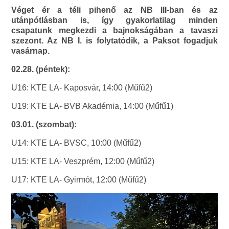
Véget ér a téli pihenő az NB III-ban és az
utánpótlásban is, így gyakorlatilag minden
csapatunk megkezdi a bajnokságában a tavaszi
szezont. Az NB I. is folytatódik, a Paksot fogadjuk
vasárnap.
02.28. (péntek):
U16: KTE LA- Kaposvár, 14:00 (Műfű2)
U19: KTE LA- BVB Akadémia, 14:00 (Műfű1)
03.01. (szombat):
U14: KTE LA- BVSC, 10:00 (Műfű2)
U15: KTE LA- Veszprém, 12:00 (Műfű2)
U17: KTE LA- Gyirmót, 12:00 (Műfű2)