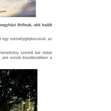
gyházi férfinak, akit halált
ett egy személygépkocsival, az
enetirány szerinti bal oldali
k, ami ennek következtében a