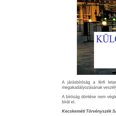
A járásbíróság a férfi leta
megakadályozásának veszélye 
A bíróság döntése nem végleg
bírál el.
Kecskeméti Törvényszék Sa