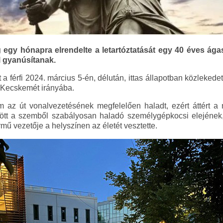
gy hónapra elrendelte a letartóztatását egy 40 éves ágase
l gyanúsítanak.
a férfi 2024. március 5-én, délután, ittas állapotban közleked
l Kecskemét irányába.
em az út vonalvezetésének megfelelően haladt, ezért áttért a m
zött a szemből szabályosan haladó személygépkocsi elejéne
rmű vezetője a helyszínen az életét vesztette.