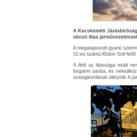
A Kecskeméti Járásbíróság e
okozó ittas járművezetésse
A megalapozott gyanú szerint 
52-es számú főúton Solt felő
A férfi az ittassága miatt n
forgalmi sávba, és nekiütkö
szalagkorlátnak ütközött. A já