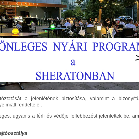
rtóztatását a jelenlétének biztosítása, valamint a bizonyít
miatt rendelte el.
es, ugyanis a férfi és védője fellebbezést jelentettek be, 
jtóosztálya