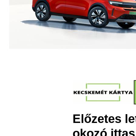
Előzetes let
okozó itta