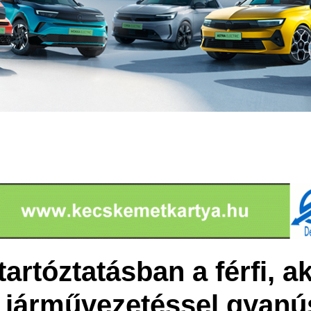
artóztatásban a férfi, ak
s járművezetéssel gyanú