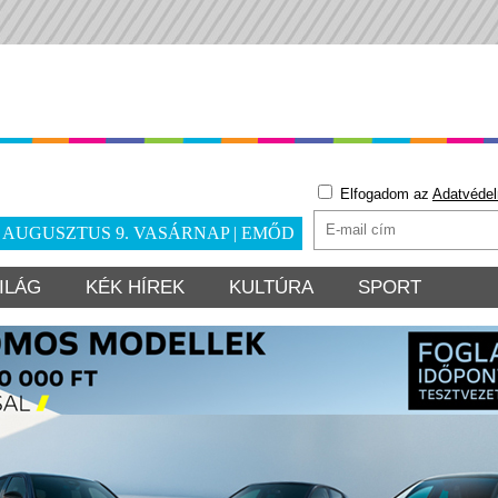
Elfogadom az
Adatvédel
. AUGUSZTUS 9. VASÁRNAP | EMŐD
ILÁG
KÉK HÍREK
KULTÚRA
SPORT