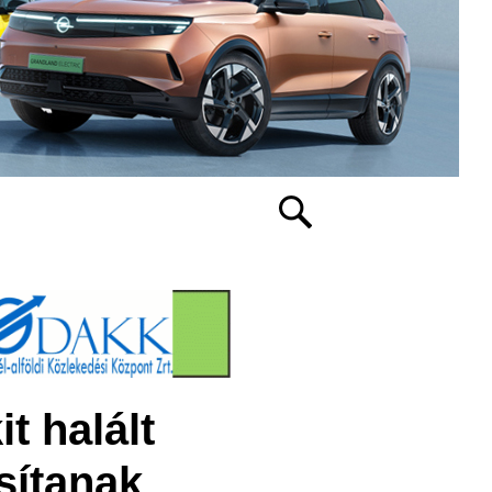
it halált
sítanak