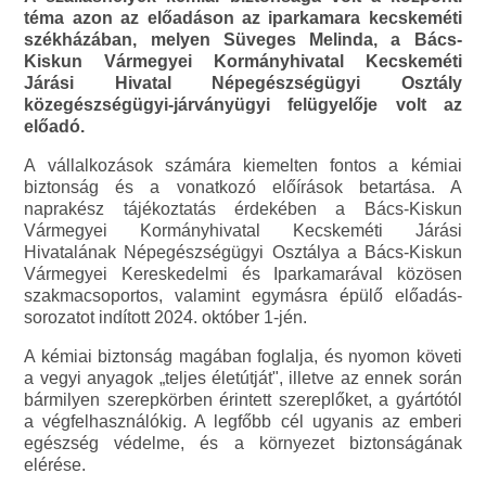
téma azon az előadáson az iparkamara kecskeméti
székházában, melyen Süveges Melinda, a Bács-
Kiskun Vármegyei Kormányhivatal Kecskeméti
Járási Hivatal Népegészségügyi Osztály
közegészségügyi-járványügyi felügyelője volt az
előadó.
A vállalkozások számára kiemelten fontos a kémiai
biztonság és a vonatkozó előírások betartása. A
naprakész tájékoztatás érdekében a Bács-Kiskun
Vármegyei Kormányhivatal Kecskeméti Járási
Hivatalának Népegészségügyi Osztálya a Bács-Kiskun
Vármegyei Kereskedelmi és Iparkamarával közösen
szakmacsoportos, valamint egymásra épülő előadás-
sorozatot indított 2024. október 1-jén.
A kémiai biztonság magában foglalja, és nyomon követi
a vegyi anyagok „teljes életútját", illetve az ennek során
bármilyen szerepkörben érintett szereplőket, a gyártótól
a végfelhasználókig. A legfőbb cél ugyanis az emberi
egészség védelme, és a környezet biztonságának
elérése.