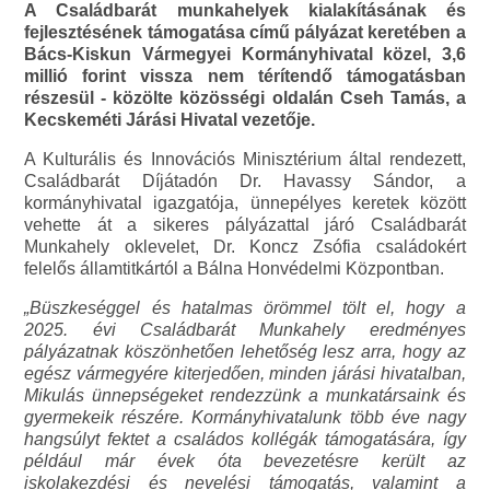
A Családbarát munkahelyek kialakításának és
fejlesztésének támogatása című pályázat keretében a
Bács-Kiskun Vármegyei Kormányhivatal közel, 3,6
millió forint vissza nem térítendő támogatásban
részesül - közölte közösségi oldalán Cseh Tamás, a
Kecskeméti Járási Hivatal vezetője.
A Kulturális és Innovációs Minisztérium által rendezett,
Családbarát Díjátadón Dr. Havassy Sándor, a
kormányhivatal igazgatója, ünnepélyes keretek között
vehette át a sikeres pályázattal járó Családbarát
Munkahely oklevelet, Dr. Koncz Zsófia családokért
felelős államtitkártól a Bálna Honvédelmi Központban.
„Büszkeséggel és hatalmas örömmel tölt el, hogy a
2025. évi Családbarát Munkahely eredményes
pályázatnak köszönhetően lehetőség lesz arra, hogy az
egész vármegyére kiterjedően, minden járási hivatalban,
Mikulás ünnepségeket rendezzünk a munkatársaink és
gyermekeik részére. Kormányhivatalunk több éve nagy
hangsúlyt fektet a családos kollégák támogatására, így
például már évek óta bevezetésre került az
iskolakezdési és nevelési támogatás, valamint a