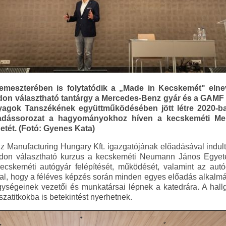
zemeszterében is folytatódik a „Made in Kecskemét" el
on választható tantárgy a Mercedes-Benz gyár és a GAMF M
agok Tanszékének együttműködésében jött létre 2020-ba
őadássorozat a hagyományokhoz híven a kecskeméti Mer
etét. (Fotó: Gyenes Kata)
 Manufacturing Hungary Kft. igazgatójának előadásával indul
don választható kurzus a kecskeméti Neumann János Egyet
ecskeméti autógyár felépítését, működését, valamint az autóg
tal, hogy a féléves képzés során minden egyes előadás alkalm
gységeinek vezetői és munkatársai lépnek a katedrára. A hal
zatitkokba is betekintést nyerhetnek.