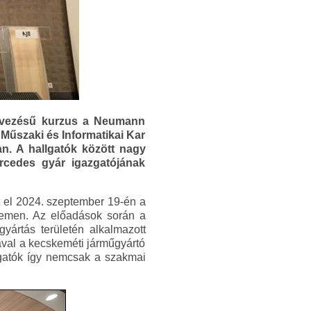
nevezésű kurzus a Neumann
űszaki és Informatikai Kar
n. A hallgatók között nagy
cedes gyár igazgatójának
t el 2024. szeptember 19-én a
emen. Az előadások során a
yártás területén alkalmazott
ával a kecskeméti járműgyártó
lgatók így nemcsak a szakmai