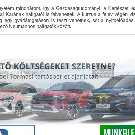
gyetem mindhárom, így a Gazdaságtudományi, a Kertészeti és 
 Karának hallgatói is felvehették. A kurzus a félév végén vi
g egy gyárlátogatáson is részt vehetnek, sőt a nyitóelőadá
tkező Neumannos hallgatók között.