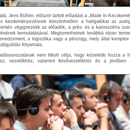
ató, Jens Bühler, először tartott előadást a „Made In Kecskem
es kezdeményezésnek köszönhetően a hallgatókat az autógy
lemén végigvezetik az előadók, a prés- és a karosszéria üze
ének bemutatásával. Megismerhetnek továbbá olyan termelés
enedzsment, a logisztika vagy a pénzügy, mely által komplex 
utógyártás folyamata.
ássorozatának nem titkolt célja, hogy közelebb hozza a ha
oz, vezetőkhöz, valamint felsővezetőkhöz és a jövőben 