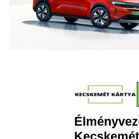
Élményveze
Kecskemét