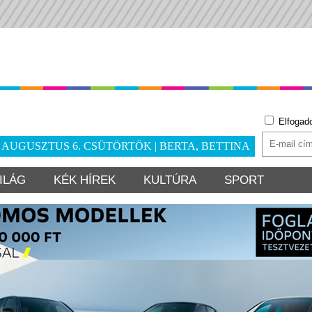
Elfogad
. AUGUSZTUS 6. CSÜTÖRTÖK | BERTA, BETTINA
ILÁG
KÉK HÍREK
KULTÚRA
SPORT