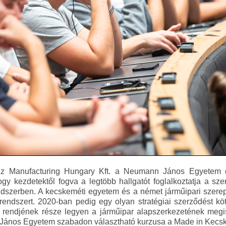
z Manufacturing Hungary Kft. a Neumann János Egyetem d
hogy kezdetektől fogva a legtöbb hallgatót foglalkoztatja a sze
endszerben. A kecskeméti egyetem és a német járműipari szer
 rendszert. 2020-ban pedig egy olyan stratégiai szerződést kötö
 rendjének része legyen a járműipar alapszerkezetének megism
János Egyetem szabadon választható kurzusa a Made in Kecs