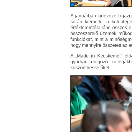
A januárban kinevezett igazg
során kiemelte: a különleg
értékteremtési lánc összes e
összeszerelő üzemek működés
funkciókat, mint a minőségm
hogy mennyire összetett az a
A „Made in Kecskemét" előad
gyárban dolgozó kollegákh
köszönthesse őket.