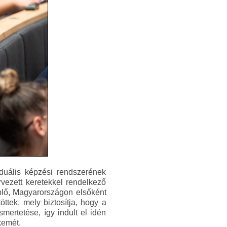
uális képzési rendszerének
rvezett keretekkel rendelkező
eplő, Magyarországon elsőként
ttek, mely biztosítja, hogy a
ertetése, így indult el idén
kemét.