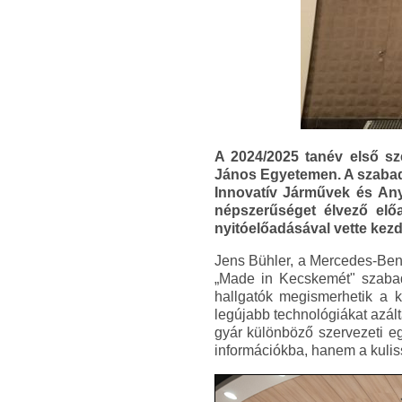
A 2024/2025 tanév első s
János Egyetemen. A szabad
Innovatív Járművek és Any
népszerűséget élvező el
nyitóelőadásával vette kezd
Jens Bühler, a Mercedes-Benz
„Made in Kecskemét" szaba
hallgatók megismerhetik a k
legújabb technológiákat azál
gyár különböző szervezeti e
információkba, hanem a kuliss