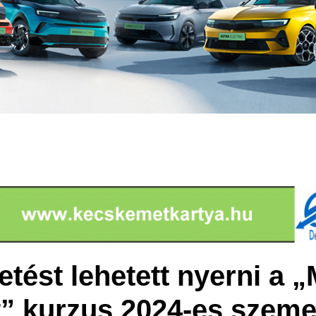
tést lehetett nyerni a „
” kurzus 2024-es szeme