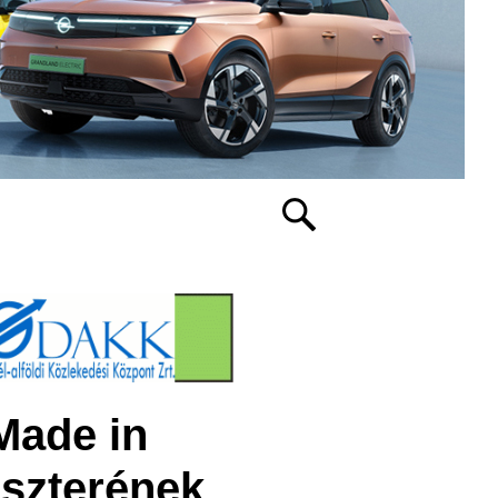
Made in
szterének