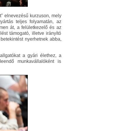
ét" elnevezésű kurzuson, mely
ártás teljes folyamatán, az
men át, a felületkezelő és az
t támogató, illetve irányító
betekintést nyerhetnek abba,
llgatókat a gyári élethez, a
leendő munkavállalóként is