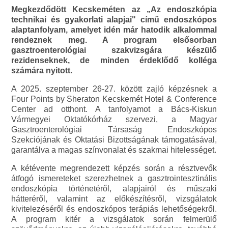
Megkezdődött Kecskeméten az „Az endoszkópia
technikai és gyakorlati alapjai" című endoszkópos
alaptanfolyam, amelyet idén már hatodik alkalommal
rendeznek meg. A program elsősorban
gasztroenterológiai szakvizsgára készülő
rezidenseknek, de minden érdeklődő kolléga
számára nyitott.
A 2025. szeptember 26-27. között zajló képzésnek a
Four Points by Sheraton Kecskemét Hotel & Conference
Center ad otthont. A tanfolyamot a Bács-Kiskun
Vármegyei Oktatókórház szervezi, a Magyar
Gasztroenterológiai Társaság Endoszkópos
Szekciójának és Oktatási Bizottságának támogatásával,
garantálva a magas színvonalat és szakmai hitelességet.
A kétévente megrendezett képzés során a résztvevők
átfogó ismereteket szerezhetnek a gasztrointesztinális
endoszkópia történetéről, alapjairól és műszaki
hátteréről, valamint az előkészítésről, vizsgálatok
kivitelezéséről és endoszkópos terápiás lehetőségekről.
A program kitér a vizsgálatok során felmerülő