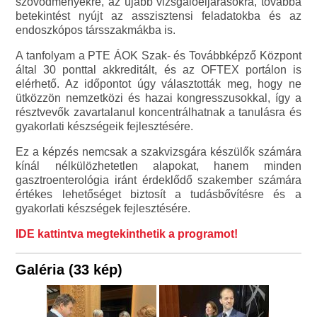
szövődményekre, az újabb vizsgálóeljárásokra, továbbá
betekintést nyújt az asszisztensi feladatokba és az
endoszkópos társszakmákba is.
A tanfolyam a PTE ÁOK Szak- és Továbbképző Központ
által 30 ponttal akkreditált, és az OFTEX portálon is
elérhető. Az időpontot úgy választották meg, hogy ne
ütközzön nemzetközi és hazai kongresszusokkal, így a
résztvevők zavartalanul koncentrálhatnak a tanulásra és
gyakorlati készségeik fejlesztésére.
Ez a képzés nemcsak a szakvizsgára készülők számára
kínál nélkülözhetetlen alapokat, hanem minden
gasztroenterológia iránt érdeklődő szakember számára
értékes lehetőséget biztosít a tudásbővítésre és a
gyakorlati készségek fejlesztésére.
IDE kattintva megtekinthetik a programot!
Galéria (33 kép)