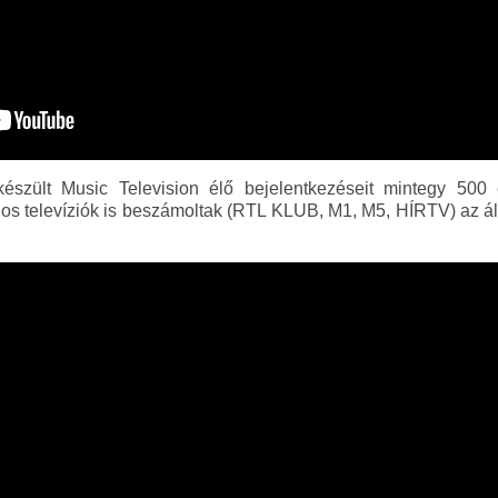
észült Music Television élő bejelentkezéseit mintegy 500
os televíziók is beszámoltak (RTL KLUB, M1, M5, HÍRTV) az álta