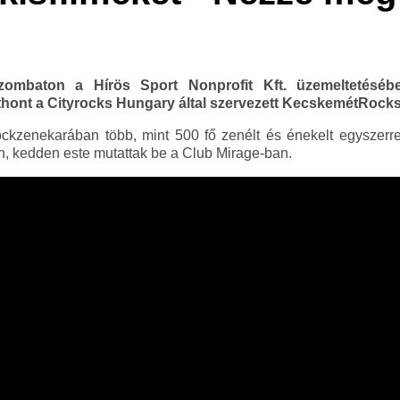
zombaton a Hírös Sport Nonprofit Kft. üzemeltetés
hont a Cityrocks Hungary által szervezett KecskemétRocks
kzenekarában több, mint 500 fő zenélt és énekelt egyszerre.
án, kedden este mutattak be a Club Mirage-ban.