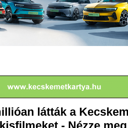
illióan látták a Kecske
 kisfilmeket - Nézze meg 