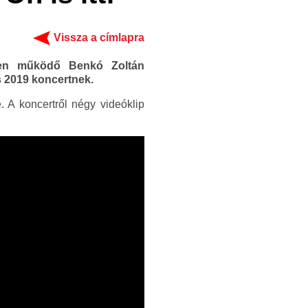
Vissza a címlapra
ében működő Benkó Zoltán
 2019 koncertnek.
 A koncertről négy videóklip