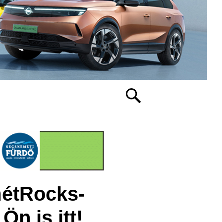
métRocks-
Ön is itt!