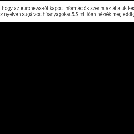
 hogy az euronews-tól kapott információk szerint az általuk készí
osz nyelven sugárzott híranyagokat 5,5 millióan nézték meg edd