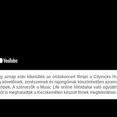
g aznap este kikerültek az óriáskoncert filmjei a Cityrocks
ry követőinek, zenészeinek és rajongóinak köszönhetően azonnal,
 klipek. A szervezők a Music Life online híroldallal való eg
iót is meghaladták a Kecskeméten készült filmek megtekintései.