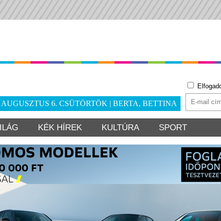
Elfogad
. AUGUSZTUS 6. CSÜTÖRTÖK | BERTA, BETTINA
ILÁG
KÉK HÍREK
KULTÚRA
SPORT