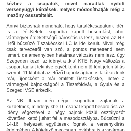
kézhez a csapatok, mivel maradtak nyitott
versenyügyi kérdések, melyek módosíthatják még a
mezőny összetételét.
Annyi biztosnak mondható, hogy tartalékcsapatunk idén
is a Dél-Keleti csoportba kapott besorolást, ahol
vármegyei érdekeltségű párosítás is lesz, hiszen az NB
II-től búcsúzó Tiszakécskei LC is ide került. Mivel még
csak tervezetről van szó, a pontos menetrend sem
ismert, de amennyiben hatalmas változás nem lesz, úgy
Szegeden kezdi az idényt a „kis” KTE. Nagy változás a
csoport tagjait tekintve egyébként nem történt jelen állás
szerint, 11 klubbal az előző bajnokságban is találkoztunk
már, újoncként a már említett Tiszakécske, illetve a
vármegyei bajnokságból a Tiszaföldvár, a Gyula és a
Szegedi VSE érkezik.
Az NB III-ban idén négy csoportban zajlanak a
küzdelmek, mindegyikbe 16 csapat kapott besorolást. Az
idény végeztével a négy bajnok közül osztályozót
követően kettő juthat fel a másodosztályba. Búcsúzni a
14-16. helyezett együttesek fognak a versenykiírás
értelmében. A kötelező meccsnap továbbra is a vasárnap