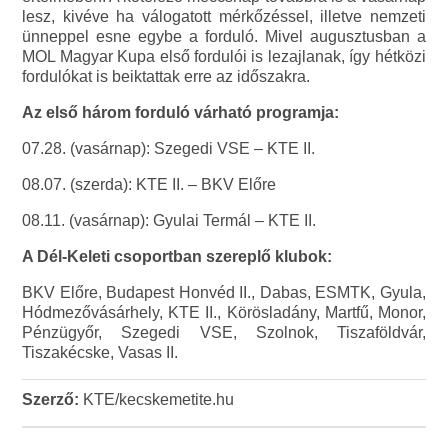
lesz, kivéve ha válogatott mérkőzéssel, illetve nemzeti
ünneppel esne egybe a forduló. Mivel augusztusban a
MOL Magyar Kupa első fordulói is lezajlanak, így hétközi
fordulókat is beiktattak erre az időszakra.
Az első három forduló várható programja:
07.28. (vasárnap): Szegedi VSE – KTE II.
08.07. (szerda): KTE II. – BKV Előre
08.11. (vasárnap): Gyulai Termál – KTE II.
A Dél-Keleti csoportban szereplő klubok:
BKV Előre, Budapest Honvéd II., Dabas, ESMTK, Gyula,
Hódmezővásárhely, KTE II., Körösladány, Martfű, Monor,
Pénzügyőr, Szegedi VSE, Szolnok, Tiszaföldvár,
Tiszakécske, Vasas II.
Szerző:
KTE/kecskemetite.hu