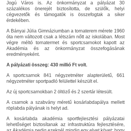
Jogú Város is. Az önkormányzat a pályázat 30
százalékos önerejét biztosította, de szülők, helyi
cégvezetők és támogatók is összefogtak a siker
érdekében.
A Bányai Júlia Gimnáziumban a tornaterem mérete 1960
óta nem változott csak a létszám nőtt az iskolában. Most
végre méltó tornatermet és sportcsarnokot kapott az
Akadémia és az önkormányzat összefogásának
eredményeként.
A pályázati összeg: 430 millió Ft volt.
A sportcsarnok 841 négyzetméter alapterületű, 661
négyzetméter sportpadló felülettel készült el.
Az új sportcsarnokban 2 öltöző és 2 szertár létesült.
A csarnok a szabvány méretű kosárlabdapálya mellett
röplabda pályának is helyt ad.
A kosárlabda akadémia sportfejlesztési pályázatai
lehetőséget biztosítanak az infrastruktúra fejlesztésére,
az Akadémia pedig ezeknél mindig egy elvet követ: hogy