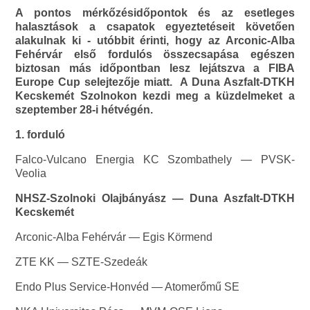
A pontos mérkőzésidőpontok és az esetleges
halasztások a csapatok egyeztetéseit követően
alakulnak ki - utóbbit érinti, hogy az Arconic-Alba
Fehérvár első fordulós összecsapása egészen
biztosan más időpontban lesz lejátszva a FIBA
Europe Cup selejtezője miatt. A Duna Aszfalt-DTKH
Kecskemét Szolnokon kezdi meg a küzdelmeket a
szeptember 28-i hétvégén.
1. forduló
Falco-Vulcano Energia KC Szombathely — PVSK-
Veolia
NHSZ-Szolnoki Olajbányász — Duna Aszfalt-DTKH
Kecskemét
Arconic-Alba Fehérvár — Egis Körmend
ZTE KK — SZTE-Szedeák
Endo Plus Service-Honvéd — Atomerőmű SE