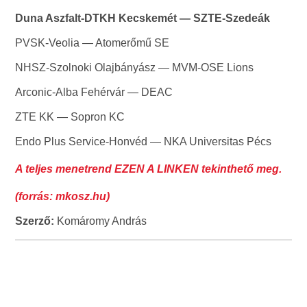
Duna Aszfalt-DTKH Kecskemét — SZTE-Szedeák
PVSK-Veolia — Atomerőmű SE
NHSZ-Szolnoki Olajbányász — MVM-OSE Lions
Arconic-Alba Fehérvár — DEAC
ZTE KK — Sopron KC
Endo Plus Service-Honvéd — NKA Universitas Pécs
A teljes menetrend EZEN A LINKEN tekinthető meg.
(forrás: mkosz.hu)
Szerző:
Komáromy András