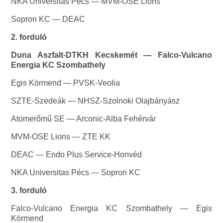
NKA Universitas Pécs — MVM-OSE Lions
Sopron KC — DEAC
2. forduló
Duna Aszfalt-DTKH Kecskemét — Falco-Vulcano
Energia KC Szombathely
Egis Körmend — PVSK-Veolia
SZTE-Szedeák — NHSZ-Szolnoki Olajbányász
Atomerőmű SE — Arconic-Alba Fehérvár
MVM-OSE Lions — ZTE KK
DEAC — Endo Plus Service-Honvéd
NKA Universitas Pécs — Sopron KC
3. forduló
Falco-Vulcano Energia KC Szombathely — Egis
Körmend