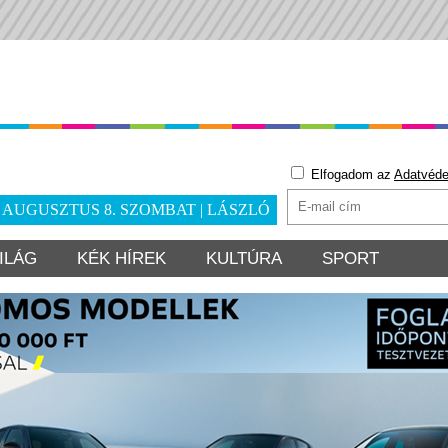
Elfogadom az
Adatvéde
. AUGUSZTUS 8. SZOMBAT | LÁSZLÓ
ILÁG
KÉK HÍREK
KULTÚRA
SPORT