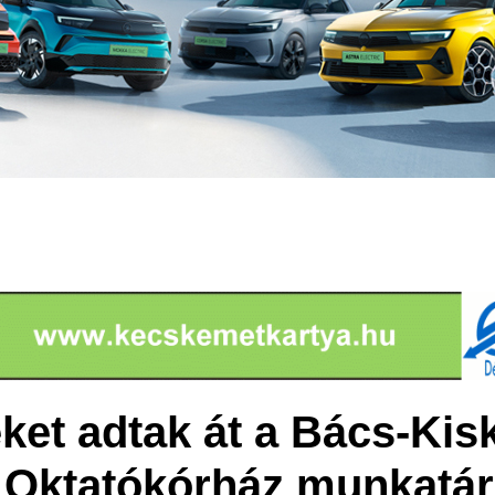
ket adtak át a Bács-Kis
 Oktatókórház munkatár