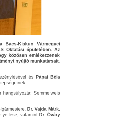
 a Bács-Kiskun Vármegyei
 Oktatási épületében. Az
hogy közösen emlékezzenek
tményt nyújtó munkatársait.
zénylésével és
Pápai Béla
nnepségeinek.
n hangsúlyozta: Semmelweis
olgármestere,
Dr. Vajda Márk
,
lyettese, valamint
Dr. Óváry