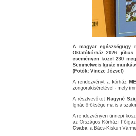
A magyar egészségügy na
Oktatókórház 2026. júli
eseményen közel 230 megh
Semmelweis Ignác munkásság
(Fotók: Vincze József)
A rendezvényt a kórház
ME
zongorakíséretével - mely i
A résztvevőket
Nagyné Szig
Ignác öröksége ma is a szakma
A rendezvényen ünnepi kösz
az Országos Kórházi Főigazg
Csaba
, a Bács-Kiskun Várme