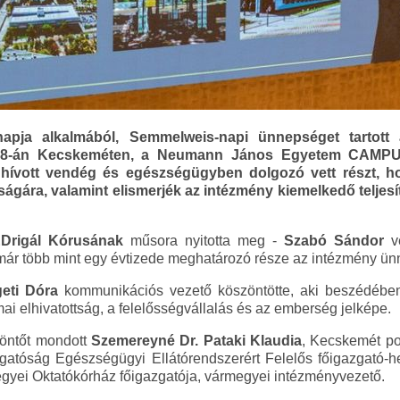
pja alkalmából, Semmelweis-napi ünnepséget tartott
us 8-án Kecskeméten, a Neumann János Egyetem CAMPUS
ívott vendég és egészségügyben dolgozó vett részt, 
ára, valamint elismerjék az intézmény kiemelkedő teljesí
Drigál Kórusának
műsora nyitotta meg -
Szabó Sándor
ve
mmár több mint egy évtizede meghatározó része az intézmény ü
eti Dóra
kommunikációs vezető köszöntötte, aki beszédébe
i elhivatottság, a felelősségvállalás és az emberség jelképe.
öntőt mondott
Szemereyné Dr. Pataki Klaudia
, Kecskemét p
atóság Egészségügyi Ellátórendszerért Felelős főigazgató-he
gyei Oktatókórház főigazgatója, vármegyei intézményvezető.