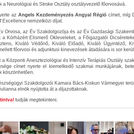
 a Neurológiai és Stroke Osztály osztályvezető főorvosává.
yerte az
Angels Kezdeményezés Angyal Régió
címet, míg 
of Excellence nemzetközi díjat.
Év Orvosa, az Év Szakdolgozója és az Év Gazdasági Szakembe
ük a Kórházért Elismerő Okleveleket, a Főigazgatói Dicséretek
sztens, Kiváló Védőnő, Kiváló Előadó, Kiváló Ügyintéző, 
lett főorvosi és adjunktusi kinevezések átadására is sor kerül
 a Központi Aneszteziológiai és Intenzív Terápiás Osztály sz
ysége címet nyerte el kiemelkedő szakmai munkájának, bet
k köszönhetően.
szségügyi Szakdolgozói Kamara Bács-Kiskun Vármegyei terüle
ulianna elnök nyújtotta át a díjazottaknak.
tintva!
tudják megtekinteni.