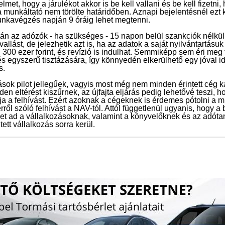
gyelmet, hogy a járulékot akkor is be kell vallani és be kell fizet
a munkáltató nem törölte határidőben. Aznapi bejelentésnél ezt k
nkavégzés napján 9 óráig lehet megtenni.
tán az adózók - ha szükséges - 15 napon belül szankciók nélkül 
allást, de jelezhetik azt is, ha az adatok a saját nyilvántartásuk
300 ezer forint, és revízió is indulhat. Semmiképp sem éri meg 
és egyszerű tisztázására, így könnyedén elkerülhető egy jóval 
s.
ások pilot jellegűek, vagyis most még nem minden érintett cég k
 eltérést kiszűrnek, az újfajta eljárás pedig lehetővé teszi, h
ja a felhívást. Ezért azoknak a cégeknek is érdemes pótolni a m
ről szóló felhívást a NAV-tól. Attól függetlenül ugyanis, hogy 
t ad a vállalkozásoknak, valamint a könyvelőknek és az adóta
tt vállalkozás sorra kerül.