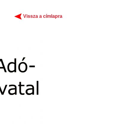
Vissza a címlapra