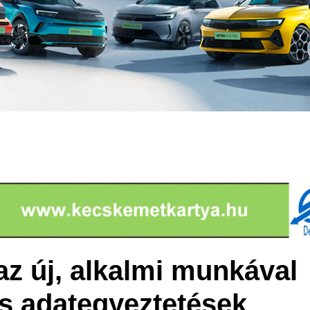
az új, alkalmi munkával
s adategyeztetések