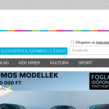
Elfogadom az
Adatvéde
. AUGUSZTUS 8. SZOMBAT | LÁSZLÓ
ILÁG
KÉK HÍREK
KULTÚRA
SPORT