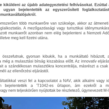
 kiküldeni az újabb adategyeztetési felhívásokat. Ezúttal 
k ugyan bejelentették az egyszerűsített foglalkoztatá
 munkavállalójukról.
omszerűen több munkaerőre van szüksége, akkor az átmeneti
foglalkoztatás. A mezőgazdasági vagy turisztikai idénymunká
almazott munkaerőt azonban nem elég bejelenteni a Nemzeti Ad
illetve meg kell fizetni utána.
összefutnak, gyorsan kibukik, ha a munkáltató hibázott, 
 még a mulasztási bírság kiszabása előtt. Az innovatív eljárás
sait a szándékosan mulasztókra koncentrálja, másrészt a csak
li az ellenőrzési eljárástól.
ltatókkal veszi fel a kapcsolatot a NAV, akik alkalmi vagy 
osan bejelentették a 'T1042-es űrlapon, ám ezekről a m
agy nem teljeskörűen nyújtottak be részletező, úgynevezett M-l