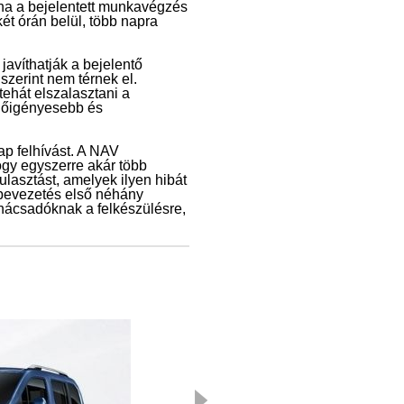
ni, ha a bejelentett munkavégzés
ét órán belül, több napra
javíthatják a bejelentő
 szerint nem térnek el.
tehát elszalasztani a
időigényesebb és
ap felhívást. A NAV
ogy egyszerre akár több
ulasztást, amelyek ilyen hibát
a bevezetés első néhány
nácsadóknak a felkészülésre,