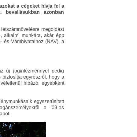
azokat a cégeket hívja fel a
st, bevallásukban azonban
 létszámnövelésre megoldást
ra, alkalmi munkára, akár épp
ó- és Vámhivatalhoz (NAV), a
az új jogintézménnyel pedig
 biztosítja egyrészről, hogy a
 véletlenül hibázó, egyébként
idénymunkásaik egyszerűsített
agánszemélyekről a '08-as
apot.