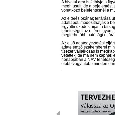
A hivatal arra is felhívja a fi
meghiúsult, de a bejelentést 
vonatkozó bejelentésnél a mu
Az eltérés okának feltárása u
adatlapot, módosíthatják a bev
Együttműködés híján a bírság 
lehetőséget az eltérés gyors 
megterhelőbb hatósági eljárá
Az első adategyeztetési eljár
adatelemző szakemberei minden
tízezer vállalkozás is megkap
vétettek, de ma nem kapnak er
hónapjában a NAV lehetősége
előbb vagy utóbb minden érinte