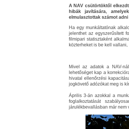
A NAV csütörtöktől elkezdte
hibák javítására, amelye
elmulasztottak számot adni
Ha egy munkáltatónak alkal
jelenthet az egyszerűsített 
filmipari statisztaként alk
közterheket is be kell vallani, 
Mivel az adatok a NAV-nál 
lehetőséget kap a korrekcióra
hivatal ellenőrzési kapacitá
jogkövető adózókat meg is kímé
Április 3-án azokkal a munká
foglalkoztatását szabály
járulékbevallásban már nem v