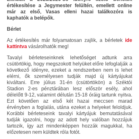
értékesítése a Jegymester felültén, emellett online
már az első, Vasas elleni hazai találkozóra is
kaphatók a belépők.
Bérlet
Az értékesítés már folyamatosan zajlik, a bérletek
ide
kattintva
vásárolhatók meg!
Tavalyi bérleteseinknek lehetőséget adtunk arra
csütörtökig, hogy megszokott helyüket előre lefoglalják a
következő idényre, ezeket a rendszerben nem is lehet
elérni, ők személyesen tudják majd új kártyájukat
kiváltani. Erre július 31-én (csütörtökön) a Széktói
Stadion 2-es pénztárában lesz először esély, ahol
délelőtt 9-12, valamint délután 15-18 óráig tartunk nyitva.
Ezt követően az első két hazai meccsen marad
érvényben a foglalás, utána ezeket a helyeket feloldjuk.
Korábbi bérleteseink tavalyi kártyájuk bemutatásával
tudják igazolni, hogy az adott hely valóban hozzájuk
tartozik, így azt mindenképpen hozzák magukkal, ha
előzetesen nem küldtek róla fotót.