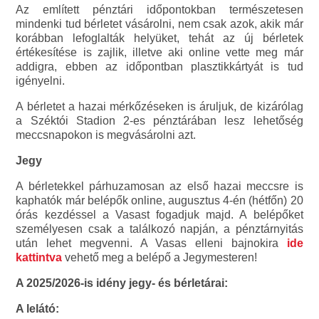
Az említett pénztári időpontokban természetesen
mindenki tud bérletet vásárolni, nem csak azok, akik már
korábban lefoglalták helyüket, tehát az új bérletek
értékesítése is zajlik, illetve aki online vette meg már
addigra, ebben az időpontban plasztikkártyát is tud
igényelni.
A bérletet a hazai mérkőzéseken is áruljuk, de kizárólag
a Széktói Stadion 2-es pénztárában lesz lehetőség
meccsnapokon is megvásárolni azt.
Jegy
A bérletekkel párhuzamosan az első hazai meccsre is
kaphatók már belépők online, augusztus 4-én (hétfőn) 20
órás kezdéssel a Vasast fogadjuk majd. A belépőket
személyesen csak a találkozó napján, a pénztárnyitás
után lehet megvenni. A Vasas elleni bajnokira
ide
kattintva
vehető meg a belépő a Jegymesteren!
A 2025/2026-is idény jegy- és bérletárai:
A lelátó: