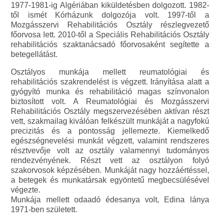
1977-1981-ig Algériában kiküldetésben dolgozott. 1982-
től ismét Kórházunk dolgozója volt. 1997-től a
Mozgásszervi Rehabilitációs Osztály részlegvezető
főorvosa lett. 2010-től a Speciális Rehabilitációs Osztály
rehabilitációs szaktanácsadó főorvosaként segítette a
betegellátást.
Osztályos munkája mellett reumatológiai és
rehabilitációs szakrendelést is végzett. Irányítása alatt a
gyógyító munka és rehabilitáció magas színvonalon
biztosított volt. A Reumatológiai és Mozgásszervi
Rehabilitációs Osztály megszervezésében aktívan részt
vett, szakmailag kiválóan felkészült munkáját a nagyfokú
precizitás és a pontosság jellemezte. Kiemelkedő
egészségnevelési munkát végzett, valamint rendszeres
résztvevője volt az osztály valamennyi tudományos
rendezvényének. Részt vett az osztályon folyó
szakorvosok képzésében. Munkáját nagy hozzáértéssel,
a betegek és munkatársak egyöntetű megbecsülésével
végezte.
Munkája mellett odaadó édesanya volt, Edina lánya
1971-ben született.