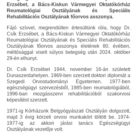
Erzsébet, a Bács-Kiskun Vármegyei Oktatókórház
Reumatológiai Osztályának és Speciális
Rehabilitációs Osztályának főorvos asszonya.
Fájó szívvel, megrendülten értesültünk róla, hogy Dr.
Csík Erzsébet, a Bács-Kiskun Vármegyei Oktatókórház
Reumatológiai Osztályának és Speciális Rehabilitációs
Osztályának főorvos asszonya életének 80. évében,
méltósággal viselt súlyos betegség után 2024. október
29-én elhunyt.
Dr. Csík Erzsébet 1944. november 16-án született
Dunaszerdahelyen. 1969-ben szerzett doktori diplomát a
Szegedi Orvostudományi Egyetemen. 1977-ben
egészségügyi szervezésből, 1985-ben reumatológiából,
1996-ban mozgásszervi rehabilitációból szakorvosi
képesítést szerzett.
1971-ig Kórházunk Belgyógyászati Osztályán dolgozott,
majd 3 évig körzeti orvosi munkakört töltött be. 1974-
1977-ig az akkori járási tanács Egészségügyi
Osztályának vezetője volt.