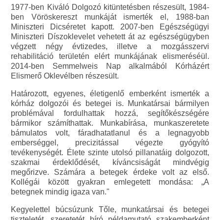
1977-ben Kiváló Dolgozó kitüntetésben részesült, 1984-
ben Vöröskereszt munkáját ismerték el, 1988-ban
Miniszteri Dicséretet kapott. 2007-ben Egészségügyi
Miniszteri Díszoklevelet vehetett át az egészségügyben
végzett négy évtizedes, illetve a mozgásszervi
rehabilitáció területén elért munkájának elismeréséül.
2014-ben Semmelweis Nap alkalmából Kórházért
Elismerő Oklevélben részesült.
Határozott, egyenes, életigenlő emberként ismerték a
kórház dolgozói és betegei is. Munkatársai bármilyen
problémával fordulhattak hozzá, segítőkészségére
bármikor számíthattak. Munkabírása, munkaszeretete
bámulatos volt, fáradhatatlanul és a legnagyobb
emberséggel, precizitással végezte gyógyító
tevékenységét. Élete szinte utolsó pillanatáig dolgozott,
szakmai érdeklődését, kíváncsiságát mindvégig
megőrizve. Számára a betegek érdeke volt az első.
Kollégái között gyakran emlegetett mondása: „A
betegnek mindig igaza van."
Kegyelettel búcsúzunk Tőle, munkatársai és betegei
tiszteletét, szeretetét bíró példamutató szakemberként