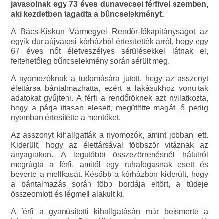
javasolnak egy 73 éves dunavecsei férfivel szemben,
aki kezdetben tagadta a bűncselekményt.
A Bács-Kiskun Vármegyei Rendőr-főkapitányságot az
egyik dunaújvárosi kórházból értesítették arról, hogy egy
67 éves nőt életveszélyes sérülésekkel látnak el,
feltehetőleg bűncselekmény során sérült meg.
A nyomozóknak a tudomására jutott, hogy az asszonyt
élettársa bántalmazhatta, ezért a lakásukhoz vonultak
adatokat gyűjteni. A férfi a rendőröknek azt nyilatkozta,
hogy a párja ittasan elesett, megütötte magát, ő pedig
nyomban értesítette a mentőket.
Az asszonyt kihallgatták a nyomozók, amint jobban lett.
Kiderült, hogy az élettársával többször vitáznak az
anyagiakon. A legutóbbi összezörrenésnél hátulról
megrúgta a férfi, amitől egy ruhafogasnak esett és
beverte a mellkasát. Később a kórházban kiderült, hogy
a bántalmazás során több bordája eltört, a tüdeje
összeomlott és légmell alakult ki.
A férfi a gyanúsítotti kihallgatásán már beismerte a