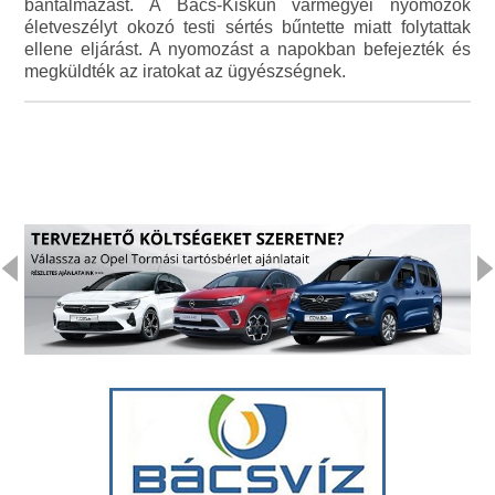
bántalmazást. A Bács-Kiskun vármegyei nyomozók
életveszélyt okozó testi sértés bűntette miatt folytattak
ellene eljárást. A nyomozást a napokban befejezték és
megküldték az iratokat az ügyészségnek.