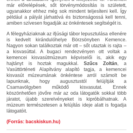
már előrelépések, sőt törvénymódosítás is született,
ugyanakkor ehhez még sok mindent teljesíteni kell. Így
például a pályát járhatóvá és biztonságossá kell tenni,
amiben szívesen fogadják az önkéntesek segítségét is.
A félegyháziaknak az ifjúsági tábor lepusztulása ellenére
is kedvelt kirándulóhelye Börzsönyben Kemence.
Nagyon sokan találkoztak már ott – sőt utaztak is rajta –
a kisvasúttal. A bugaci rendezvényen ott voltak a
kemencei kisvasútmúzeum képviselői is, akik egy
hajtányt is hoztak magukkal.
Szűcs Zoltán
, a
Vasúttörténeti Alapítvány alapító tagja, a kemencei
kisvasút múzeumának önkéntese arról számolt be
lapunknak, hogy augusztustól felújítják a
Csarnavölgyben működő kisvasutat. Ennek
köszönhetően jövőre már az oda látogatók sokkal több
járatot, újabb szerelvényeket is kipróbálhatnak. A
múzeum természetesen a felújítás ideje alatt is fogadja
látogatóit.
(Forrás: bacskiskun.hu)