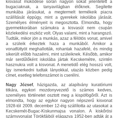
kisvasút működése során nagyon sokat jelentetett a
bugaciaknak, a tanyavilágban élőknek. Segítette
munkába járásukat, a megtermelt termékeik piacra
szállítását éppúgy, mint a gyerekek iskolába járását.
Személyes élményeit is megosztotta. Elmondta, hogy
gyermekkorában számukra a kisvasút nem csupán
közlekedési eszköz volt. Olyas valami, mint a harangszó.
Tudták, mikor jön a munkás, azaz a félötös vonat, amivel
a szüleik érkeztek haza a munkából. Amikor a
vonatfüttyöt meghallották, rohantak hazafelé, és mindig
sikerült előbb hazaérni, mint szüleiknek. Később, amikor
már serdűlőként iskolába jártak Kecskemétre, szintén
hasznukra volt a kisvonat. A menetidő elég hosszú volt,
így ismerkedni tudtak lányokkal, utazás közben pedig
címet, esetleg telefonszámot is cserélni.
Nagy József
, házigazda, az alapítvány kuratóriumi
titkára, egykori mozdonyvezető is számos kedves,
személyes történetet osztott meg a kispöfögőről. Azt is
elmondta, hogy az egykor nagyon népszerű kisvonat
1928-tól 2009. december 12-éig szállította az utasokat a
Kecskemét-Bugac-Kiskunmajsa vonalon. A kiskőrösi
szárnyvonalat Törökfáiból elágazva 1952-ben adták át a