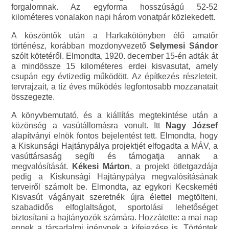
forgalomnak. Az egyforma hosszúságú 52-52
kilométeres vonalakon napi három vonatpár közlekedett.
A köszöntők után a Harkakötönyben élő amatőr
történész, korábban mozdonyvezető
Selymesi Sándor
szólt kötetéről. Elmondta, 1920. december 15-én adták át
a mindössze 15 kilométeres erdei kisvasutat, amely
csupán egy évtizedig működött. Az építkezés részleteit,
tervrajzait, a tíz éves működés legfontosabb mozzanatait
összegezte.
A könyvbemutató, és a kiállítás megtekintése után a
közönség a vasútállomásra vonult. Itt
Nagy József
alapítványi elnök fontos bejelentést tett. Elmondta, hogy
a Kiskunsági Hajtánypálya projektjét elfogadta a MÁV, a
vasúttársaság segíti és támogatja annak a
megvalósítását.
Kékesi Márton
, a projekt ötletgazdája
pedig a Kiskunsági Hajtánypálya megvalósításának
terveiről számolt be. Elmondta, az egykori Kecskeméti
Kisvasút vágányait szeretnék újra élettel megtölteni,
szabadidős elfoglaltságot, sportolási lehetőséget
biztosítani a hajtányozók számára. Hozzátette: a mai nap
ennek a társadalmi igénynek a kifejezése is. Történtek