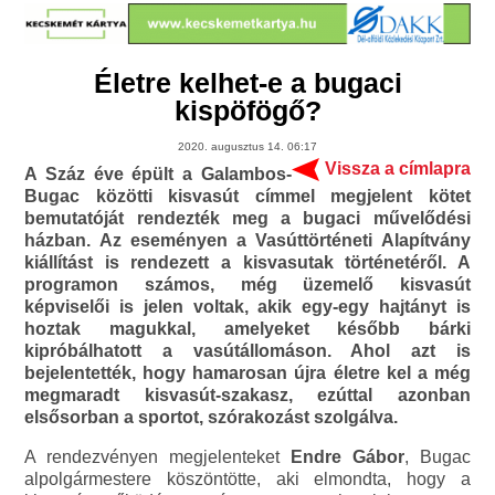
Életre kelhet-e a bugaci
kispöfögő?
2020. augusztus 14. 06:17
Vissza a címlapra
A Száz éve épült a Galambos-
Bugac közötti kisvasút címmel megjelent kötet
bemutatóját rendezték meg a bugaci művelődési
házban. Az eseményen a Vasúttörténeti Alapítvány
kiállítást is rendezett a kisvasutak történetéről. A
programon számos, még üzemelő kisvasút
képviselői is jelen voltak, akik egy-egy hajtányt is
hoztak magukkal, amelyeket később bárki
kipróbálhatott a vasútállomáson. Ahol azt is
bejelentették, hogy hamarosan újra életre kel a még
megmaradt kisvasút-szakasz, ezúttal azonban
elsősorban a sportot, szórakozást szolgálva.
A rendezvényen megjelenteket
Endre Gábor
, Bugac
alpolgármestere köszöntötte, aki elmondta, hogy a