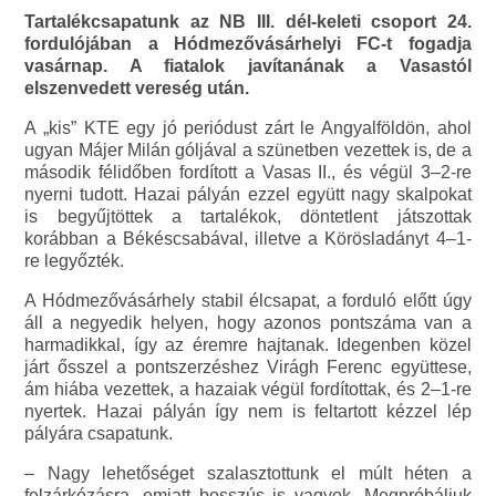
Tartalékcsapatunk az NB III. dél-keleti csoport 24.
fordulójában a Hódmezővásárhelyi FC-t fogadja
vasárnap. A fiatalok javítanának a Vasastól
elszenvedett vereség után.
A „kis” KTE egy jó periódust zárt le Angyalföldön, ahol
ugyan Májer Milán góljával a szünetben vezettek is, de a
második félidőben fordított a Vasas II., és végül 3–2-re
nyerni tudott. Hazai pályán ezzel együtt nagy skalpokat
is begyűjtöttek a tartalékok, döntetlent játszottak
korábban a Békéscsabával, illetve a Körösladányt 4–1-
re legyőzték.
A Hódmezővásárhely stabil élcsapat, a forduló előtt úgy
áll a negyedik helyen, hogy azonos pontszáma van a
harmadikkal, így az éremre hajtanak. Idegenben közel
járt ősszel a pontszerzéshez Virágh Ferenc együttese,
ám hiába vezettek, a hazaiak végül fordítottak, és 2–1-re
nyertek. Hazai pályán így nem is feltartott kézzel lép
pályára csapatunk.
– Nagy lehetőséget szalasztottunk el múlt héten a
felzárkózásra, emiatt bosszús is vagyok. Megpróbáljuk