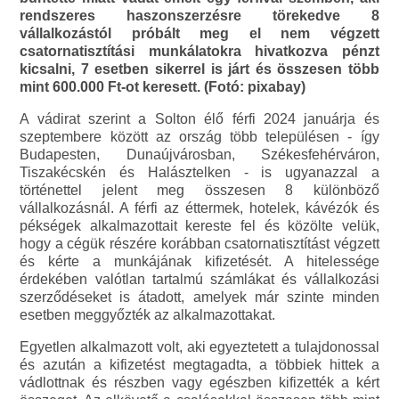
rendszeres haszonszerzésre törekedve 8
vállalkozástól próbált meg el nem végzett
csatornatisztítási munkálatokra hivatkozva pénzt
kicsalni, 7 esetben sikerrel is járt és összesen több
mint 600.000 Ft-ot keresett. (Fotó: pixabay)
A vádirat szerint a Solton élő férfi 2024 januárja és
szeptembere között az ország több településen - így
Budapesten, Dunaújvárosban, Székesfehérváron,
Tiszakécskén és Halásztelken - is ugyanazzal a
történettel jelent meg összesen 8 különböző
vállalkozásnál. A férfi az éttermek, hotelek, kávézók és
pékségek alkalmazottait kereste fel és közölte velük,
hogy a cégük részére korábban csatornatisztítást végzett
és kérte a munkájának kifizetését. A hitelessége
érdekében valótlan tartalmú számlákat és vállalkozási
szerződéseket is átadott, amelyek már szinte minden
esetben meggyőzték az alkalmazottakat.
Egyetlen alkalmazott volt, aki egyeztetett a tulajdonossal
és azután a kifizetést megtagadta, a többiek hittek a
vádlottnak és részben vagy egészben kifizették a kért