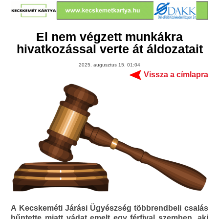
El nem végzett munkákra
hivatkozással verte át áldozatait
2025. augusztus 15. 01:04
Vissza a címlapra
A Kecskeméti Járási Ügyészség többrendbeli csalás
bűntette miatt vádat emelt egy férfival szemben, aki