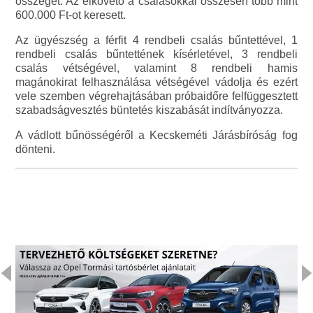
összeget. Az elkövető a csalásokkal összesen több mint
600.000 Ft-ot keresett.
Az ügyészség a férfit 4 rendbeli csalás bűntettével, 1
rendbeli csalás bűntettének kísérletével, 3 rendbeli
csalás vétségével, valamint 8 rendbeli hamis
magánokirat felhasználása vétségével vádolja és ezért
vele szemben végrehajtásában próbaidőre felfüggesztett
szabadságvesztés büntetés kiszabását indítványozza.
A vádlott bűnösségéről a Kecskeméti Járásbíróság fog
dönteni.