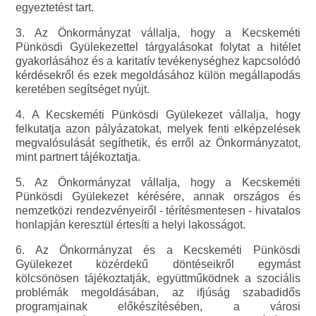
egyeztetést tart.
3. Az Önkormányzat vállalja, hogy a Kecskeméti
Pünkösdi Gyülekezettel tárgyalásokat folytat a hitélet
gyakorlásához és a karitatív tevékenységhez kapcsolódó
kérdésekről és ezek megoldásához külön megállapodás
keretében segítséget nyújt.
4. A Kecskeméti Pünkösdi Gyülekezet vállalja, hogy
felkutatja azon pályázatokat, melyek fenti elképzelések
megvalósulását segíthetik, és erről az Önkormányzatot,
mint partnert tájékoztatja.
5. Az Önkormányzat vállalja, hogy a Kecskeméti
Pünkösdi Gyülekezet kérésére, annak országos és
nemzetközi rendezvényeiről - térítésmentesen - hivatalos
honlapján keresztül értesíti a helyi lakosságot.
6. Az Önkormányzat és a Kecskeméti Pünkösdi
Gyülekezet közérdekű döntéseikről egymást
kölcsönösen tájékoztatják, együttműködnek a szociális
problémák megoldásában, az ifjúság szabadidős
programjainak előkészítésében, a városi