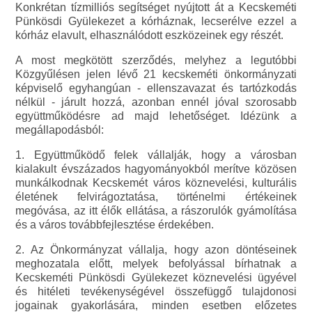
Konkrétan tízmilliós segítséget nyújtott át a Kecskeméti
Pünkösdi Gyülekezet a kórháznak, lecserélve ezzel a
kórház elavult, elhasználódott eszközeinek egy részét.
A most megkötött szerződés, melyhez a legutóbbi
Közgyűlésen jelen lévő 21 kecskeméti önkormányzati
képviselő egyhangúan - ellenszavazat és tartózkodás
nélkül - járult hozzá, azonban ennél jóval szorosabb
együttműködésre ad majd lehetőséget. Idézünk a
megállapodásból:
1. Együttműködő felek vállalják, hogy a városban
kialakult évszázados hagyományokból merítve közösen
munkálkodnak Kecskemét város köznevelési, kulturális
életének felvirágoztatása, történelmi értékeinek
megóvása, az itt élők ellátása, a rászorulók gyámolítása
és a város továbbfejlesztése érdekében.
2. Az Önkormányzat vállalja, hogy azon döntéseinek
meghozatala előtt, melyek befolyással bírhatnak a
Kecskeméti Pünkösdi Gyülekezet köznevelési ügyével
és hitéleti tevékenységével összefüggő tulajdonosi
jogainak gyakorlására, minden esetben előzetes