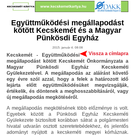
Együttműködési megállapodást
kötött Kecskemét és a Magyar
Pünkösdi Egyház
2015. január 4. 08:08
Vissza a címlapra
Kecskemét - Együttműködési
megállapodást kötött Kecskemét Önkormányzata a
Magyar Pünkösdi Egyház Kecskeméti
Gyülekezetével. A megállapodás az aláírást követő
egy évre szól azzal, hogy a felek a határozott idő
lejárta előtt együttműködésüket megvizsgálják,
értékelik, és döntenek a meghosszabbításáról, vagy
új megállapodás megkötéséről.
A megállapodás megkötésének több előzménye is volt.
Egyebek között a Pünkösdi Egyház Kecskeméti
Gyülekezete biztosított korábban sátrat a polgármesteri
hivatal udvarán osztott szeretetebédekhez, és jelentős
adományt nyújtott a kecskeméti megyei kórháznak.