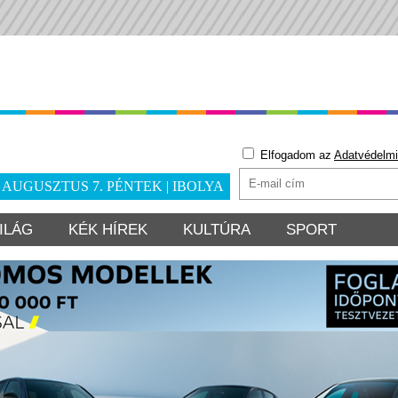
Elfogadom az
Adatvédelmi
. AUGUSZTUS 7. PÉNTEK | IBOLYA
ILÁG
KÉK HÍREK
KULTÚRA
SPORT