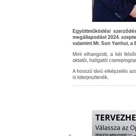
Együttműködési szerződé
megállapodást 2024. szepte
valamint Mr. Sun Yanhui, a
Mint elhangzott, a két fels
oktatói, hallgatói csereprogr
A hosszú távú elképzelés a
is kiterjesztenék.