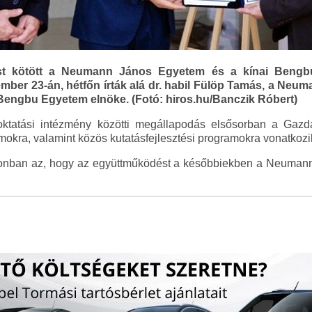
st kötött a Neumann János Egyetem és a kínai Bengbu
mber 23-án, hétfőn írták alá dr. habil Fülöp Tamás, a Neu
 Bengbu Egyetem elnöke. (Fotó: hiros.hu/Banczik Róbert)
őoktatási intézmény közötti megállapodás elsősorban a Gaz
amokra, valamint közös kutatásfejlesztési programokra vonatkozi
zonban az, hogy az együttműködést a későbbiekben a Neumann