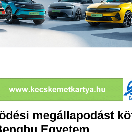
dési megállapodást köt
 Bengbu Egyetem