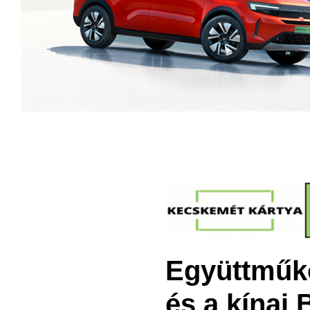
Együttműkö
és a kínai