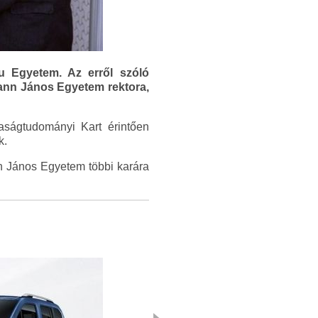
 Egyetem. Az erről szóló
mann János Egyetem rektora,
daságtudományi Kart érintően
k.
 János Egyetem többi karára