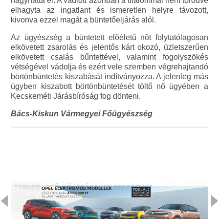
hagyhatta el. A vádlott azonban a tilalommal nem törődve
elhagyta az ingatlant és ismeretlen helyre távozott,
kivonva ezzel magát a büntetőeljárás alól.
Az ügyészség a büntetett előéletű nőt folytatólagosan
elkövetett zsarolás és jelentős kárt okozó, üzletszerűen
elkövetett csalás bűntettével, valamint fogolyszökés
vétségével vádolja és ezért vele szemben végrehajtandó
börtönbüntetés kiszabását indítványozza. A jelenleg más
ügyben kiszabott börtönbüntetését töltő nő ügyében a
Kecskeméti Járásbíróság fog dönteni.
Bács-Kiskun Vármegyei Főügyészség