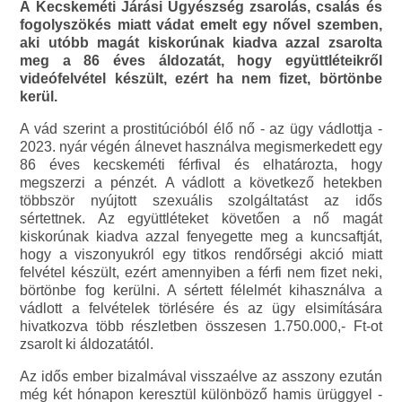
A Kecskeméti Járási Ügyészség zsarolás, csalás és
fogolyszökés miatt vádat emelt egy nővel szemben,
aki utóbb magát kiskorúnak kiadva azzal zsarolta
meg a 86 éves áldozatát, hogy együttléteikről
videófelvétel készült, ezért ha nem fizet, börtönbe
kerül.
A vád szerint a prostitúcióból élő nő - az ügy vádlottja -
2023. nyár végén álnevet használva megismerkedett egy
86 éves kecskeméti férfival és elhatározta, hogy
megszerzi a pénzét. A vádlott a következő hetekben
többször nyújtott szexuális szolgáltatást az idős
sértettnek. Az együttléteket követően a nő magát
kiskorúnak kiadva azzal fenyegette meg a kuncsaftját,
hogy a viszonyukról egy titkos rendőrségi akció miatt
felvétel készült, ezért amennyiben a férfi nem fizet neki,
börtönbe fog kerülni. A sértett félelmét kihasználva a
vádlott a felvételek törlésére és az ügy elsimítására
hivatkozva több részletben összesen 1.750.000,- Ft-ot
zsarolt ki áldozatától.
Az idős ember bizalmával visszaélve az asszony ezután
még két hónapon keresztül különböző hamis ürüggyel -