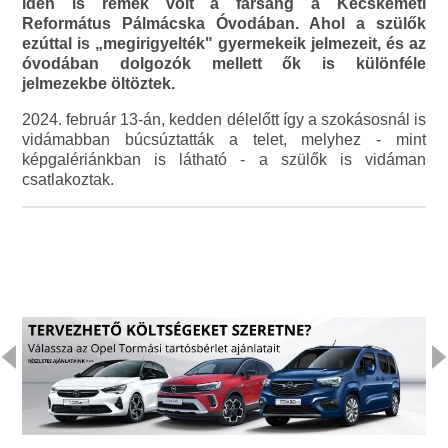
Idén is remek volt a farsang a Kecskeméti
Református Pálmácska Óvodában. Ahol a szülők
ezúttal is „megirigyelték" gyermekeik jelmezeit, és az
óvodában dolgozók mellett ők is különféle
jelmezekbe öltöztek.
2024. február 13-án, kedden délelőtt így a szokásosnál is
vidámabban búcsúztatták a telet, melyhez - mint
képgalériánkban is látható - a szülők is vidáman
csatlakoztak.